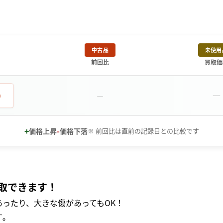
中古品
未使用
前回比
買取価
－
0
－
+
-
価格上昇
価格下落
※ 前回比は直前の記録日との比較です
取できます！
ったり、大きな傷があってもOK！
｡