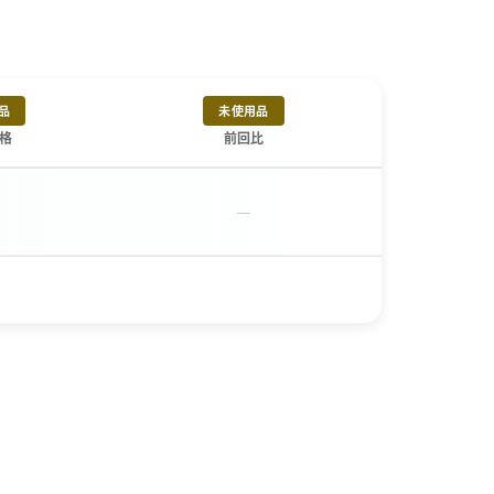
品
未使用品
格
前回比
－