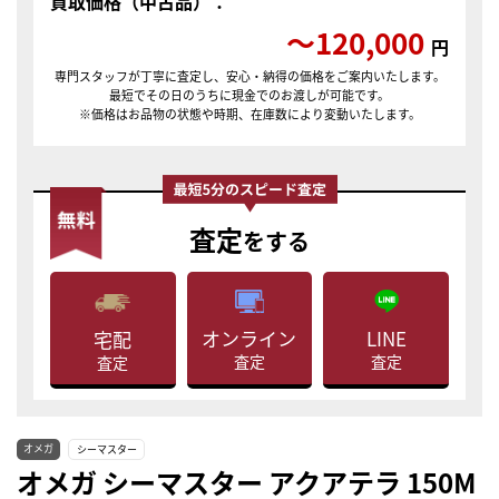
買取価格（中古品）：
〜120,000
円
専門スタッフが丁寧に査定し、安心・納得の価格をご案内いたします。
最短でその日のうちに現金でのお渡しが可能です。
※価格はお品物の状態や時期、在庫数により変動いたします。
査定
をする
LINE
オンライン
宅配
査定
査定
査定
オメガ
シーマスター
オメガ シーマスター アクアテラ 150M