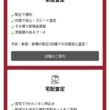
駅近で便利
対面で安心・スピード査定
その場で即現金買取
清潔感のあるブース
渋谷・新宿・新橋の駅近3店舗での対面安心査定！
その場で現金買取致します。渋谷本店では、時計販売の
店舗を併設しており、下取りに出してお得に新しい時計
店舗のご案内
の購入もできます♪
宅配査定
自宅で3分カンタン申込み
配送でも安全な無料宅配キットをご手配