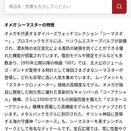
オメガ シーマスターの特徴
オメガを代表するダイバーズウォッチコレクション「シーマスタ
ー」。プロスペックモデルには、ヘリウムエスケープバルブが装備
され、潜水時の水圧変化による風防の破損を防ぐことができる優
れた機能が搭載されています。復刻モデルや限定モデルなども多
数あり、1995年公開以降の映画「007」では、主人公のジェーム
ズ・ボンドが愛用する時計として毎回さまざまなシーマスターが
登場し、どれも非常に高い人気を集めています。 ムーブメントも
「マスタークロノメーター」規格の高精度なモデル、オメガが独
自に開発した耐久性に優れた革新的なキャリバーの「コーアクシャ
ル」機構、さらに15000ガウスもの耐磁性能を備えた「マスターコ
ーアクシャル」機構を搭載した高機能モデルもラインナップされて
います。メタルバックモデルに刻印された、ギリシャ神話に登場
する海の守護神「シーホース」も、シーマスターを表すシンボル
マークとして有名なディテールです。宝石広場では、常に性能やク