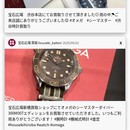
宝石広場 渋谷本店にてお買取りさせて頂きました🙂 雨の中☂️ご
来店誠にありがとうございました😊 #オメガ #シーマスター #渋
谷時計買取り
宝石広場 買取
houseki_kaitori
2025/09/22
宝石広場新橋買取ショップにてオメガのシーマスターダイバー
300M007エディションをお買取させていただきました。いつもご利
用ありがとうございます！ #腕時計 #機械式時計 #査定
#housekihiroba #watch #omega