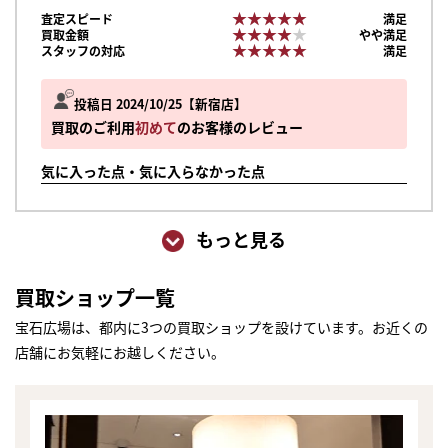
★★★★★
★★★★★
査定スピード
満足
★★★★★
★★★★★
買取金額
やや満足
★★★★★
★★★★★
スタッフの対応
満足
投稿日 2024/10/25
新宿店
買取のご利用
初めて
のお客様のレビュー
気に入った点・気に入らなかった点
もっと見る
買取ショップ一覧
宝石広場は、都内に3つの買取ショップを設けています。お近くの
店舗にお気軽にお越しください。
まずは
かんたん30秒でお試し査定