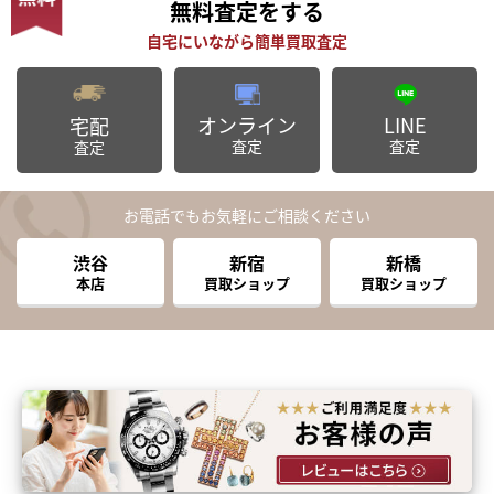
無料査定
をする
オンライン
LINE
宅配
査定
査定
査定
お電話でもお気軽にご相談ください
渋谷
新宿
新橋
本店
買取ショップ
買取ショップ