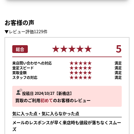
お客様の声
▼レビュー評価1229件
5
★★★★★
★★★★★
総合
★★★★★
★★★★★
来店問い合わせへの対応
満足
★★★★★
★★★★★
査定スピード
満足
★★★★★
★★★★★
買取金額
満足
★★★★★
★★★★★
スタッフの対応
満足
投稿日 2024/10/27
新橋店
買取のご利用
初めて
のお客様のレビュー
気に入った点・気に入らなかった点
メールのレスポンスが早く来店時も値段が落ちなくスムー
ズ