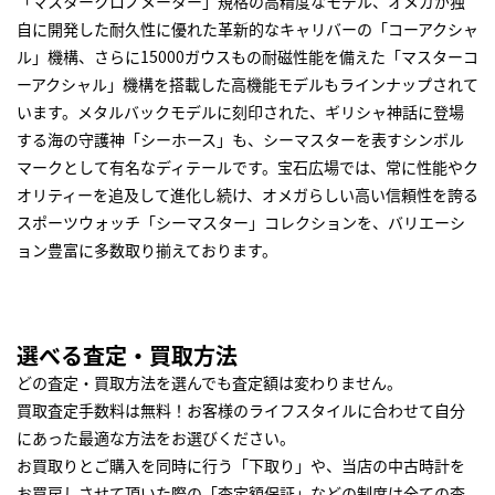
「マスタークロノメーター」規格の高精度なモデル、オメガが独
自に開発した耐久性に優れた革新的なキャリバーの「コーアクシャ
ル」機構、さらに15000ガウスもの耐磁性能を備えた「マスターコ
ーアクシャル」機構を搭載した高機能モデルもラインナップされて
います。メタルバックモデルに刻印された、ギリシャ神話に登場
する海の守護神「シーホース」も、シーマスターを表すシンボル
マークとして有名なディテールです。宝石広場では、常に性能やク
オリティーを追及して進化し続け、オメガらしい高い信頼性を誇る
スポーツウォッチ「シーマスター」コレクションを、バリエーシ
ョン豊富に多数取り揃えております。
選べる査定・買取方法
どの査定・買取方法を選んでも査定額は変わりません。
買取査定手数料は無料！お客様のライフスタイルに合わせて自分
にあった最適な方法をお選びください。
お買取りとご購入を同時に行う「下取り」や、当店の中古時計を
お買戻しさせて頂いた際の「査定額保証」などの制度は全ての査