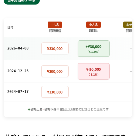
3件の価格データ
中古品
中古品
未使用
日付
買取価格
前回比
買取価
+¥30,000
－
¥330,000
2026-04-08
（+10.0%）
¥-30,000
－
¥300,000
2024-12-25
（-9.1%）
－
－
¥330,000
2024-07-17
+
-
価格上昇
価格下落
※ 前回比は直前の記録日との比較です