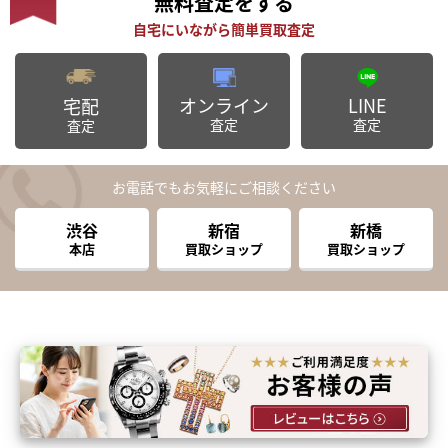
無料査定
をする
オンライン
LINE
宅配
査定
査定
査定
お電話でもお気軽にご相談ください
渋谷
新宿
新橋
本店
買取ショップ
買取ショップ