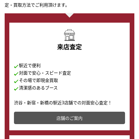
定・買取方法でご利用頂けます。
来店査定
駅近で便利
対面で安心・スピード査定
その場で即現金買取
清潔感のあるブース
渋谷・新宿・新橋の駅近3店舗での対面安心査定！
その場で現金買取致します。渋谷本店では、時計販売の
店舗を併設しており、下取りに出してお得に新しい時計
店舗のご案内
の購入もできます♪