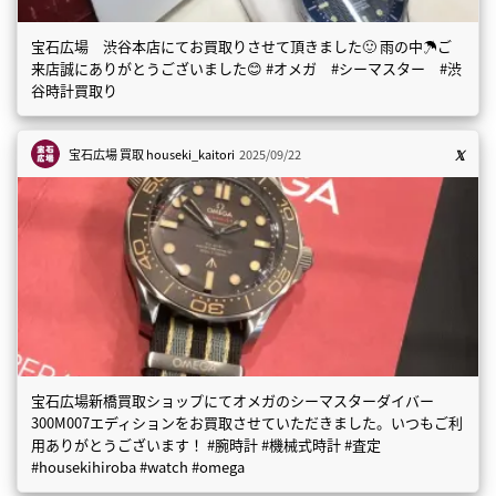
宝石広場 渋谷本店にてお買取りさせて頂きました🙂 雨の中☂️ご
来店誠にありがとうございました😊 #オメガ #シーマスター #渋
谷時計買取り
宝石広場 買取
houseki_kaitori
2025/09/22
宝石広場新橋買取ショップにてオメガのシーマスターダイバー
300M007エディションをお買取させていただきました。いつもご利
用ありがとうございます！ #腕時計 #機械式時計 #査定
#housekihiroba #watch #omega