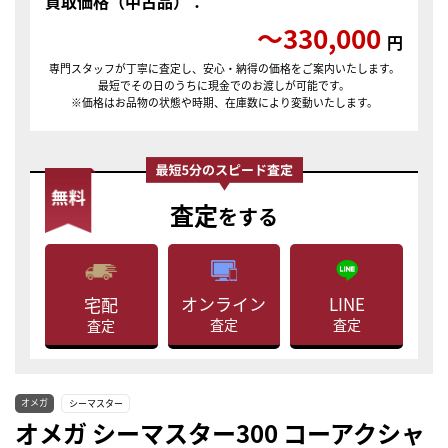
買取価格（中古品）：
〜330,000
円
専門スタッフが丁寧に査定し、安心・納得の価格をご案内いたします。
最短でその日のうちに現金でのお渡しが可能です。
※価格はお品物の状態や時期、在庫数により変動いたします。
査定
をする
LINE
オンライン
宅配
査定
査定
査定
オメガ
シーマスター
オメガ シーマスター300 コーアクシャ