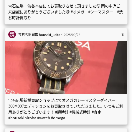
宝石広場 渋谷本店にてお買取りさせて頂きました🙂 雨の中☂️ご
来店誠にありがとうございました😊 #オメガ #シーマスター #渋
谷時計買取り
宝石広場 買取
houseki_kaitori
2025/09/22
宝石広場新橋買取ショップにてオメガのシーマスターダイバー
300M007エディションをお買取させていただきました。いつもご利
用ありがとうございます！ #腕時計 #機械式時計 #査定
#housekihiroba #watch #omega