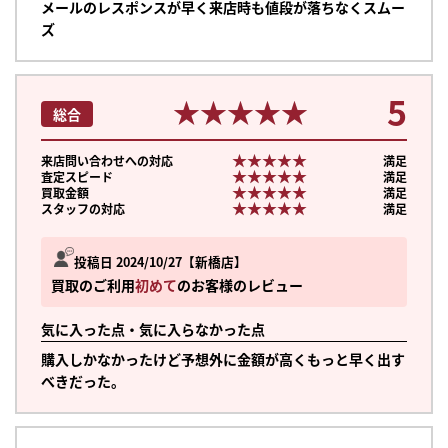
メールのレスポンスが早く来店時も値段が落ちなくスムー
ズ
5
★★★★★
★★★★★
総合
★★★★★
★★★★★
来店問い合わせへの対応
満足
★★★★★
★★★★★
査定スピード
満足
★★★★★
★★★★★
買取金額
満足
★★★★★
★★★★★
スタッフの対応
満足
投稿日 2024/10/27
新橋店
買取のご利用
初めて
のお客様のレビュー
気に入った点・気に入らなかった点
購入しかなかったけど予想外に金額が高くもっと早く出す
べきだった。