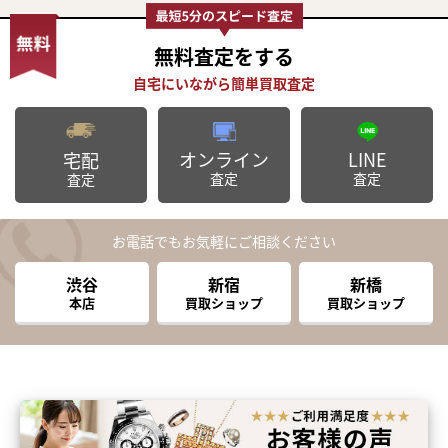
無料査定
をする
オンライン
LINE
宅配
査定
査定
査定
お電話でもお気軽にご相談ください
渋谷
新宿
新橋
本店
買取ショップ
買取ショップ