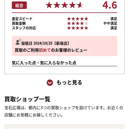
4.6
★★★★★
★★★★★
総合
★★★★★
★★★★★
査定スピード
満足
★★★★★
★★★★★
買取金額
やや満足
★★★★★
★★★★★
スタッフの対応
満足
投稿日 2024/10/25
新宿店
買取のご利用
初めて
のお客様のレビュー
気に入った点・気に入らなかった点
もっと見る
買取ショップ一覧
宝石広場は、都内に3つの買取ショップを設けています。お近くの
店舗にお気軽にお越しください。
まずは
かんたん30秒でお試し査定