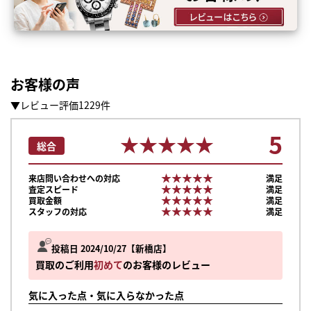
お客様の声
▼レビュー評価1229件
5
★★★★★
★★★★★
総合
★★★★★
★★★★★
来店問い合わせへの対応
満足
★★★★★
★★★★★
査定スピード
満足
★★★★★
★★★★★
買取金額
満足
★★★★★
★★★★★
スタッフの対応
満足
投稿日 2024/10/27
新橋店
買取のご利用
初めて
のお客様のレビュー
気に入った点・気に入らなかった点