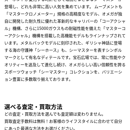
登場し、どれも非常に高い人気を集めています。 ムーブメントも
「マスタークロノメーター」規格の高精度なモデル、オメガが独
自に開発した耐久性に優れた革新的なキャリバーの「コーアクシャ
ル」機構、さらに15000ガウスもの耐磁性能を備えた「マスターコ
ーアクシャル」機構を搭載した高機能モデルもラインナップされて
います。メタルバックモデルに刻印された、ギリシャ神話に登場
する海の守護神「シーホース」も、シーマスターを表すシンボル
マークとして有名なディテールです。宝石広場では、常に性能やク
オリティーを追及して進化し続け、オメガらしい高い信頼性を誇る
スポーツウォッチ「シーマスター」コレクションを、バリエーシ
ョン豊富に多数取り揃えております。
選べる査定・買取方法
どの査定・買取方法を選んでも査定額は変わりません。
買取査定手数料は無料！お客様のライフスタイルに合わせて自分
にあった最適な方法をお選びください。