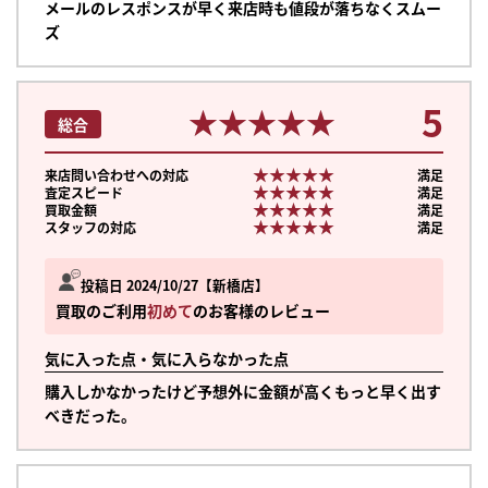
メールのレスポンスが早く来店時も値段が落ちなくスムー
ズ
5
★★★★★
★★★★★
総合
★★★★★
★★★★★
来店問い合わせへの対応
満足
★★★★★
★★★★★
査定スピード
満足
★★★★★
★★★★★
買取金額
満足
★★★★★
★★★★★
スタッフの対応
満足
投稿日 2024/10/27
新橋店
買取のご利用
初めて
のお客様のレビュー
気に入った点・気に入らなかった点
購入しかなかったけど予想外に金額が高くもっと早く出す
べきだった。