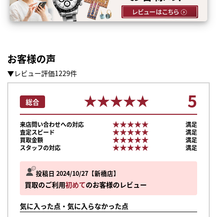
お客様の声
▼レビュー評価1229件
5
★★★★★
★★★★★
総合
★★★★★
★★★★★
来店問い合わせへの対応
満足
★★★★★
★★★★★
査定スピード
満足
★★★★★
★★★★★
買取金額
満足
★★★★★
★★★★★
スタッフの対応
満足
投稿日 2024/10/27
新橋店
買取のご利用
初めて
のお客様のレビュー
気に入った点・気に入らなかった点