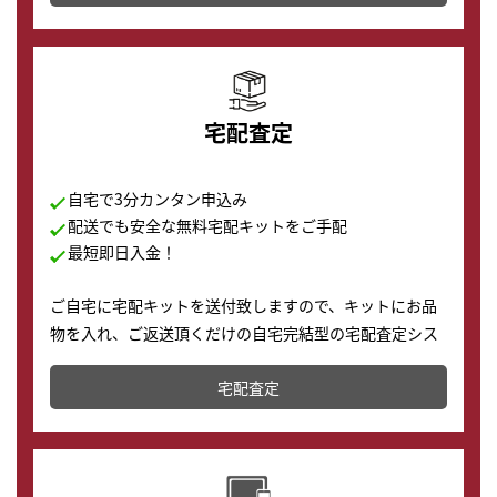
の購入もできます♪
宅配査定
自宅で3分カンタン申込み
配送でも安全な無料宅配キットをご手配
最短即日入金！
ご自宅に宅配キットを送付致しますので、キットにお品
物を入れ、ご返送頂くだけの自宅完結型の宅配査定シス
テムです。
宅配査定
配送でも簡単&安全に査定・買取に出すことが可能で
す。