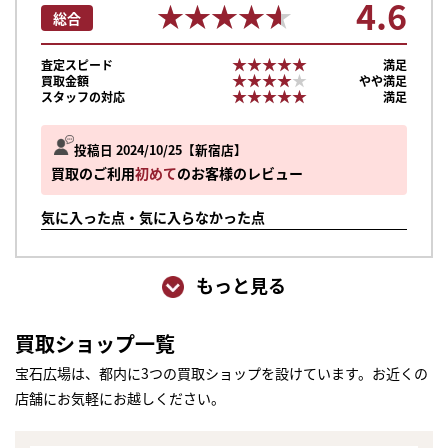
4.6
★★★★★
★★★★★
総合
★★★★★
★★★★★
査定スピード
満足
★★★★★
★★★★★
買取金額
やや満足
★★★★★
★★★★★
スタッフの対応
満足
投稿日 2024/10/25
新宿店
買取のご利用
初めて
のお客様のレビュー
気に入った点・気に入らなかった点
もっと見る
買取ショップ一覧
宝石広場は、都内に3つの買取ショップを設けています。お近くの
店舗にお気軽にお越しください。
まずは
かんたん30秒でお試し査定