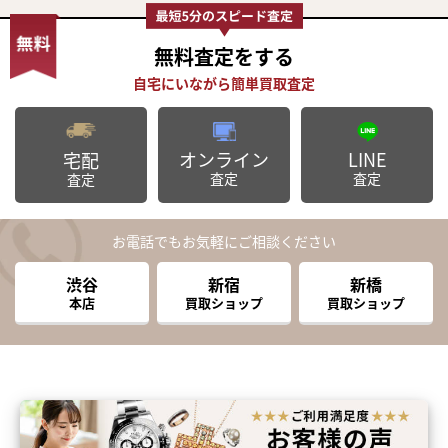
無料査定
をする
オンライン
LINE
宅配
査定
査定
査定
お電話でもお気軽にご相談ください
渋谷
新宿
新橋
本店
買取ショップ
買取ショップ