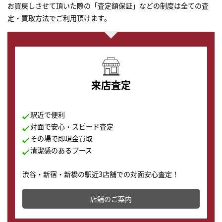
お買戻しさせて頂いた際の「査定額保証」などの制度は全ての査
定・買取方法でご利用頂けます。
来店査定
駅近で便利
対面で安心・スピード査定
その場で即現金買取
清潔感のあるブース
渋谷・新宿・新橋の駅近3店舗での対面安心査定！
その場で現金買取致します。渋谷本店では、時計販売の
店舗を併設しており、下取りに出してお得に新しい時計
店舗のご案内
の購入もできます♪