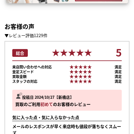
お客様の声
▼レビュー評価1229件
5
★★★★★
★★★★★
総合
★★★★★
★★★★★
来店問い合わせへの対応
満足
★★★★★
★★★★★
査定スピード
満足
★★★★★
★★★★★
買取金額
満足
★★★★★
★★★★★
スタッフの対応
満足
投稿日 2024/10/27
新橋店
買取のご利用
初めて
のお客様のレビュー
気に入った点・気に入らなかった点
まずは
かんたん30秒でお試し査定
メールのレスポンスが早く来店時も値段が落ちなくスムー
ズ