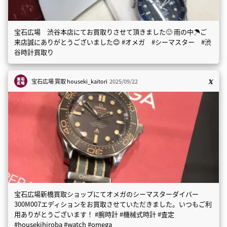
宝石広場 渋谷本店にてお買取りさせて頂きました🙂 雨の中☂️ご
来店誠にありがとうございました😊 #オメガ #シーマスター #渋
谷時計買取り
宝石広場 買取
houseki_kaitori
2025/09/22
宝石広場新橋買取ショップにてオメガのシーマスターダイバー
300M007エディションをお買取させていただきました。いつもご利
用ありがとうございます！ #腕時計 #機械式時計 #査定
#housekihiroba #watch #omega