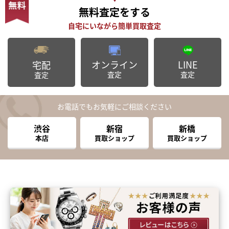
無料査定
をする
オンライン
LINE
宅配
査定
査定
査定
お電話でもお気軽にご相談ください
渋谷
新宿
新橋
本店
買取ショップ
買取ショップ