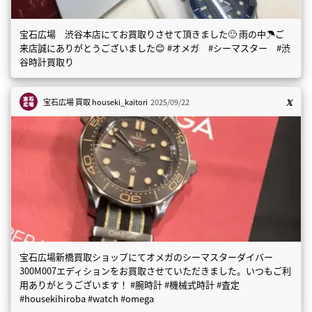
宝石広場 渋谷本店にてお買取りさせて頂きました🙂 雨の中☂️ご
来店誠にありがとうございました😊 #オメガ #シーマスター #渋
谷時計買取り
宝石広場 買取
houseki_kaitori
2025/09/22
宝石広場新橋買取ショップにてオメガのシーマスターダイバー
300M007エディションをお買取させていただきました。いつもご利
用ありがとうございます！ #腕時計 #機械式時計 #査定
#housekihiroba #watch #omega