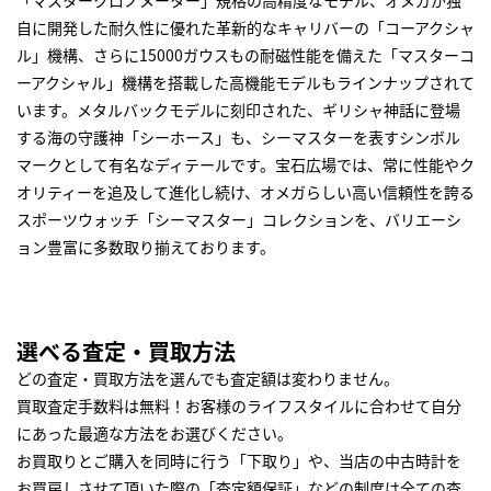
「マスタークロノメーター」規格の高精度なモデル、オメガが独
自に開発した耐久性に優れた革新的なキャリバーの「コーアクシャ
ル」機構、さらに15000ガウスもの耐磁性能を備えた「マスターコ
ーアクシャル」機構を搭載した高機能モデルもラインナップされて
います。メタルバックモデルに刻印された、ギリシャ神話に登場
する海の守護神「シーホース」も、シーマスターを表すシンボル
マークとして有名なディテールです。宝石広場では、常に性能やク
オリティーを追及して進化し続け、オメガらしい高い信頼性を誇る
スポーツウォッチ「シーマスター」コレクションを、バリエーシ
ョン豊富に多数取り揃えております。
選べる査定・買取方法
どの査定・買取方法を選んでも査定額は変わりません。
買取査定手数料は無料！お客様のライフスタイルに合わせて自分
にあった最適な方法をお選びください。
お買取りとご購入を同時に行う「下取り」や、当店の中古時計を
お買戻しさせて頂いた際の「査定額保証」などの制度は全ての査