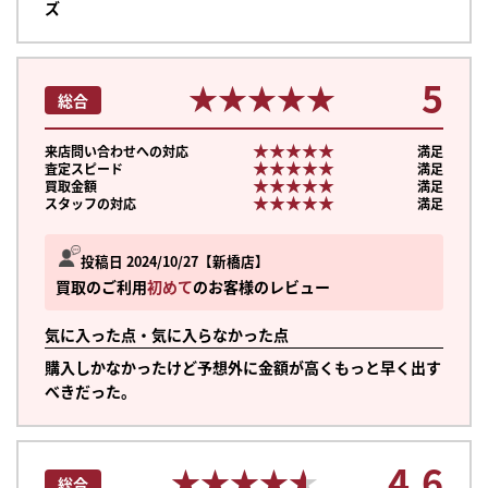
ズ
5
★★★★★
★★★★★
総合
★★★★★
★★★★★
来店問い合わせへの対応
満足
★★★★★
★★★★★
査定スピード
満足
★★★★★
★★★★★
買取金額
満足
★★★★★
★★★★★
スタッフの対応
満足
投稿日 2024/10/27
新橋店
買取のご利用
初めて
のお客様のレビュー
気に入った点・気に入らなかった点
購入しかなかったけど予想外に金額が高くもっと早く出す
べきだった。
まずは
かんたん30秒でお試し査定
4.6
★★★★★
★★★★★
総合