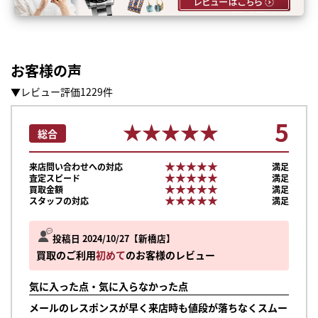
お客様の声
▼レビュー評価1229件
5
★★★★★
★★★★★
総合
★★★★★
★★★★★
来店問い合わせへの対応
満足
★★★★★
★★★★★
査定スピード
満足
★★★★★
★★★★★
買取金額
満足
★★★★★
★★★★★
スタッフの対応
満足
投稿日 2024/10/27
新橋店
買取のご利用
初めて
のお客様のレビュー
気に入った点・気に入らなかった点
メールのレスポンスが早く来店時も値段が落ちなくスムー