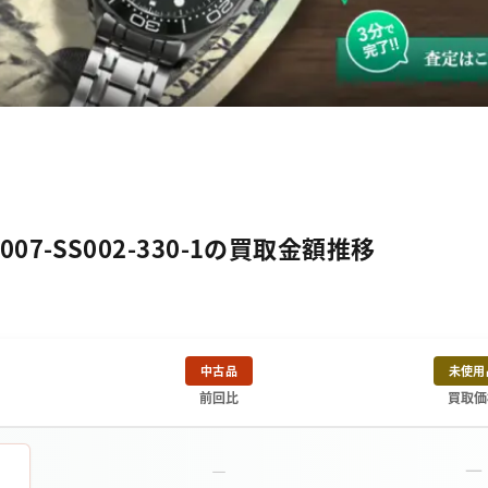
07-SS002-330-1の買取金額推移
中古品
未使用
前回比
買取価
－
－