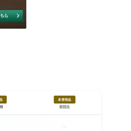
品
未使用品
格
前回比
－