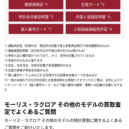
健康保険証
在留カード
特別永住者証明書
外国人登録証明書
個人番号カード
小型船舶操縦免許証
*1 運転免許証（写真付き、現住所が記載で各公安委員会発行で有効期限内のもの）
*2 運転経歴証明書（交付年月日が平成24年4月1日以降のもの）
*3 所持人記入欄が設けられており、かつ、住所が記載されているもの
*4 写真付きのものに限ります
*5 氏名、生年月日、住所が記載で有効期限内のもの
*6 在留の資格が特別永住者のもの
*7 個人番号カードとみなされる写真付き住民基本台帳カードを含みます
*8 一度のお取引で200万円を超える金地金等をお買取りさせていただく際は、法令によりマ
イナンバーカード（個人番号カード）などで個人番号の確認・書類への記載が必要になりま
す
モーリス・ラクロア その他のモデルの買取査
定でよくあるご質問
モーリス・ラクロア その他のモデルの時計買取に関するよくある
ご質問をご紹介いたします。