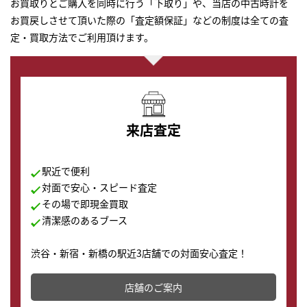
お買取りとご購入を同時に行う「下取り」や、当店の中古時計を
お買戻しさせて頂いた際の「査定額保証」などの制度は全ての査
定・買取方法でご利用頂けます。
来店査定
駅近で便利
対面で安心・スピード査定
その場で即現金買取
清潔感のあるブース
渋谷・新宿・新橋の駅近3店舗での対面安心査定！
その場で現金買取致します。渋谷本店では、時計販売の
店舗を併設しており、下取りに出してお得に新しい時計
店舗のご案内
の購入もできます♪