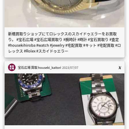
新橋買取りショップにてロレックスのスカイドゥエラーをお買取
り。 #宝石広場 #宝石広場買取り #腕時計 #時計 #宝石買取り #査定
#housekihiroba #watch #jewelry #宅配買取 #キット #宅配買取 #ロ
レックス #Rolex #スカイドゥエラー
宝石広場 買取
houseki_kaitori
2023/07/07