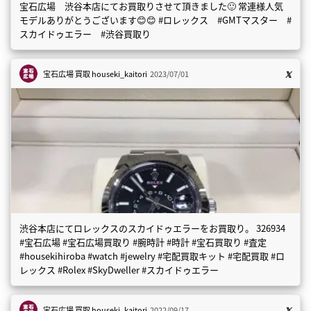
宝石広場 渋谷本店にてお買取りさせて頂きました🙂 常連様人気
モデルありがとうございます😊😊 #ロレックス #GMTマスター #
スカイドゥエラー #渋谷買取り
宝石広場 買取
houseki_kaitori
2023/07/01
渋谷本店にてロレックスのスカイドゥエラーをお買取り。 326934
#宝石広場 #宝石広場買取り #腕時計 #時計 #宝石買取り #査定
#housekihiroba #watch #jewelry #宅配買取キット #宅配買取 #ロ
レックス #Rolex #SkyDweller #スカイドゥエラー
宝石広場 買取
houseki_kaitori
2022/09/17