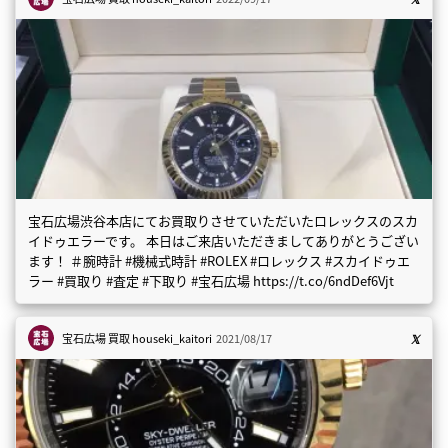
宝石広場渋谷本店にてお買取りさせていただいたロレックスのスカ
イドゥエラーです。 本日はご来店いただきましてありがとうござい
ます！ ＃腕時計 #機械式時計 #ROLEX #ロレックス #スカイドゥエ
ラー #買取り #査定 #下取り #宝石広場 https://t.co/6ndDef6Vjt
宝石広場 買取
houseki_kaitori
2021/08/17