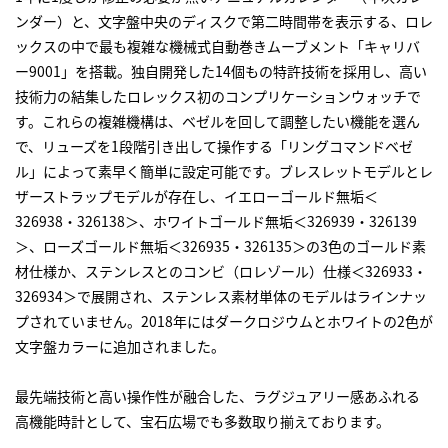
ンダー）と、文字盤中央のディスクで第二時間帯を表示する、
ロレ
ックス
の中で最も複雑な機械式自動巻きムーブメント「キャリバ
ー9001」を搭載。独自開発した14個もの特許技術を採用し、高い
技術力の結集した
ロレックス
初のコンプリケーションウォッチで
す。これらの複雑機構は、ベゼルを回して調整したい機能を選ん
で、リューズを1段階引き出して操作する「リングコマンドベゼ
ル」によって素早く簡単に設定可能です。ブレスレットモデルとレ
ザーストラップモデルが存在し、イエローゴールド無垢＜
326938・326138＞、ホワイトゴールド無垢＜326939・326139
＞、ローズゴールド無垢＜326935・326135＞の3色のゴールド素
材仕様か、ステンレスとのコンビ（ロレゾール）仕様＜326933・
326934＞で展開され、ステンレス素材単体のモデルはラインナッ
プされていません。2018年にはダークロジウムとホワイトの2色が
文字盤カラーに追加されました。
最先端技術と高い操作性が融合した、ラグジュアリー感あふれる
高機能時計として、宝石広場でも多数取り揃えております。