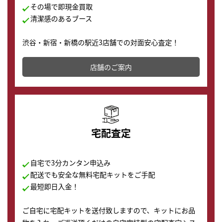
その場で即現金買取
清潔感のあるブース
渋谷・新宿・新橋の駅近3店舗での対面安心査定！
その場で現金買取致します。渋谷本店では、時計販売の
店舗を併設しており、下取りに出してお得に新しい時計
店舗のご案内
の購入もできます♪
宅配査定
自宅で3分カンタン申込み
配送でも安全な無料宅配キットをご手配
最短即日入金！
ご自宅に宅配キットを送付致しますので、キットにお品