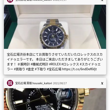
宝石広場渋谷本店にてお買取りさせていただいたロレックスのスカ
イドゥエラーです。 本日はご来店いただきましてありがとうござい
ます！ ＃腕時計 #機械式時計 #ROLEX #ロレックス #スカイドゥエ
ラー #買取り #査定 #下取り #宝石広場 https://t.co/6ndDef6Vjt
宝石広場 買取
houseki_kaitori
2021/08/17