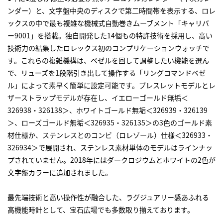
ンダー）と、文字盤中央のディスクで第二時間帯を表示する、
ロレ
ックス
の中で最も複雑な機械式自動巻きムーブメント「キャリバ
ー9001」を搭載。独自開発した14個もの特許技術を採用し、高い
技術力の結集した
ロレックス
初のコンプリケーションウォッチで
す。これらの複雑機構は、ベゼルを回して調整したい機能を選ん
で、リューズを1段階引き出して操作する「リングコマンドベゼ
ル」によって素早く簡単に設定可能です。ブレスレットモデルとレ
ザーストラップモデルが存在し、イエローゴールド無垢＜
326938・326138＞、ホワイトゴールド無垢＜326939・326139
＞、ローズゴールド無垢＜326935・326135＞の3色のゴールド素
材仕様か、ステンレスとのコンビ（ロレゾール）仕様＜326933・
326934＞で展開され、ステンレス素材単体のモデルはラインナッ
プされていません。2018年にはダークロジウムとホワイトの2色が
文字盤カラーに追加されました。
最先端技術と高い操作性が融合した、ラグジュアリー感あふれる
高機能時計として、宝石広場でも多数取り揃えております。