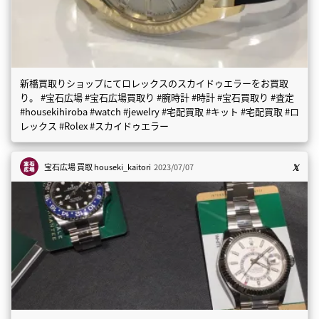
新橋買取りショップにてロレックスのスカイドゥエラーをお買取
り。 #宝石広場 #宝石広場買取り #腕時計 #時計 #宝石買取り #査定
#housekihiroba #watch #jewelry #宅配買取 #キット #宅配買取 #ロ
レックス #Rolex #スカイドゥエラー
宝石広場 買取
houseki_kaitori
2023/07/07