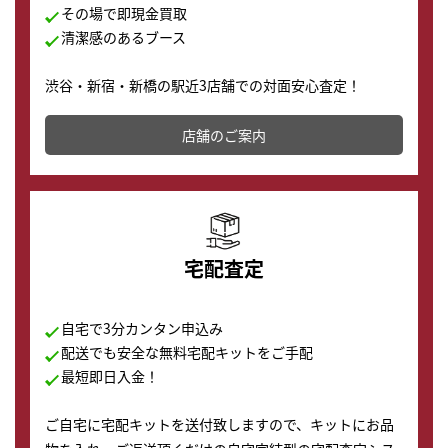
その場で即現金買取
清潔感のあるブース
渋谷・新宿・新橋の駅近3店舗での対面安心査定！
その場で現金買取致します。渋谷本店では、時計販売の
店舗を併設しており、下取りに出してお得に新しい時計
店舗のご案内
の購入もできます♪
宅配査定
自宅で3分カンタン申込み
配送でも安全な無料宅配キットをご手配
最短即日入金！
ご自宅に宅配キットを送付致しますので、キットにお品