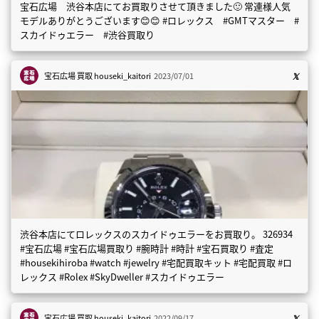
宝石広場 渋谷本店にてお買取りさせて頂きました🙂 常連様人気
モデルありがとうございます😊😊 #ロレックス #GMTマスター #
スカイドゥエラー #渋谷買取り
宝石広場 買取
houseki_kaitori
2023/07/01
渋谷本店にてロレックスのスカイドゥエラーをお買取り。 326934
#宝石広場 #宝石広場買取り #腕時計 #時計 #宝石買取り #査定
#housekihiroba #watch #jewelry #宅配買取キット #宅配買取 #ロ
レックス #Rolex #SkyDweller #スカイドゥエラー
宝石広場 買取
houseki_kaitori
2022/09/17