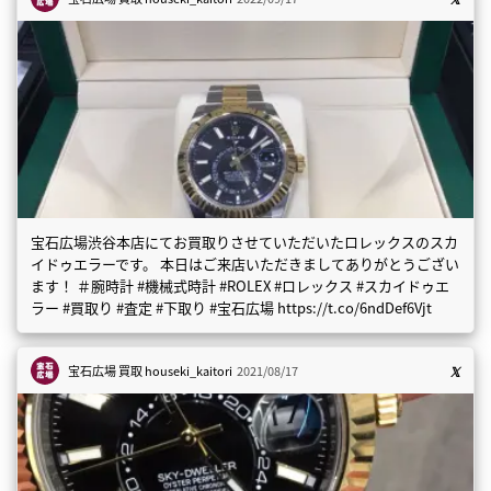
宝石広場渋谷本店にてお買取りさせていただいたロレックスのスカ
イドゥエラーです。 本日はご来店いただきましてありがとうござい
ます！ ＃腕時計 #機械式時計 #ROLEX #ロレックス #スカイドゥエ
ラー #買取り #査定 #下取り #宝石広場 https://t.co/6ndDef6Vjt
宝石広場 買取
houseki_kaitori
2021/08/17