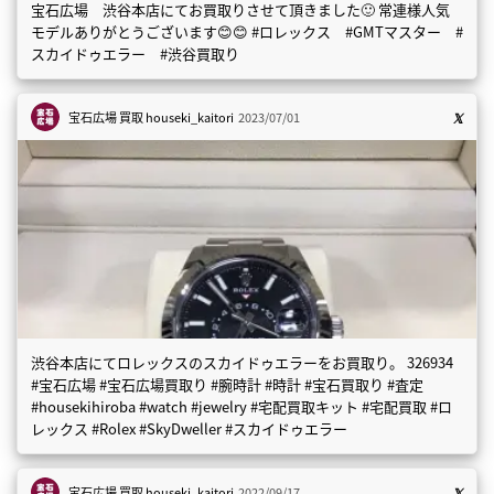
宝石広場 渋谷本店にてお買取りさせて頂きました🙂 常連様人気
モデルありがとうございます😊😊 #ロレックス #GMTマスター #
スカイドゥエラー #渋谷買取り
宝石広場 買取
houseki_kaitori
2023/07/01
渋谷本店にてロレックスのスカイドゥエラーをお買取り。 326934
#宝石広場 #宝石広場買取り #腕時計 #時計 #宝石買取り #査定
#housekihiroba #watch #jewelry #宅配買取キット #宅配買取 #ロ
レックス #Rolex #SkyDweller #スカイドゥエラー
宝石広場 買取
houseki_kaitori
2022/09/17