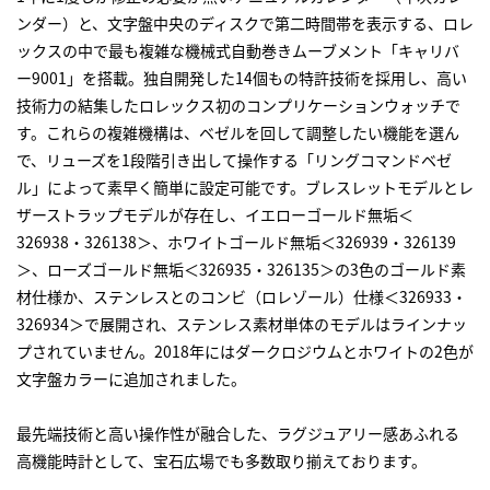
ンダー）と、文字盤中央のディスクで第二時間帯を表示する、
ロレ
ックス
の中で最も複雑な機械式自動巻きムーブメント「キャリバ
ー9001」を搭載。独自開発した14個もの特許技術を採用し、高い
技術力の結集した
ロレックス
初のコンプリケーションウォッチで
す。これらの複雑機構は、ベゼルを回して調整したい機能を選ん
で、リューズを1段階引き出して操作する「リングコマンドベゼ
ル」によって素早く簡単に設定可能です。ブレスレットモデルとレ
ザーストラップモデルが存在し、イエローゴールド無垢＜
326938・326138＞、ホワイトゴールド無垢＜326939・326139
＞、ローズゴールド無垢＜326935・326135＞の3色のゴールド素
材仕様か、ステンレスとのコンビ（ロレゾール）仕様＜326933・
326934＞で展開され、ステンレス素材単体のモデルはラインナッ
プされていません。2018年にはダークロジウムとホワイトの2色が
文字盤カラーに追加されました。
最先端技術と高い操作性が融合した、ラグジュアリー感あふれる
高機能時計として、宝石広場でも多数取り揃えております。