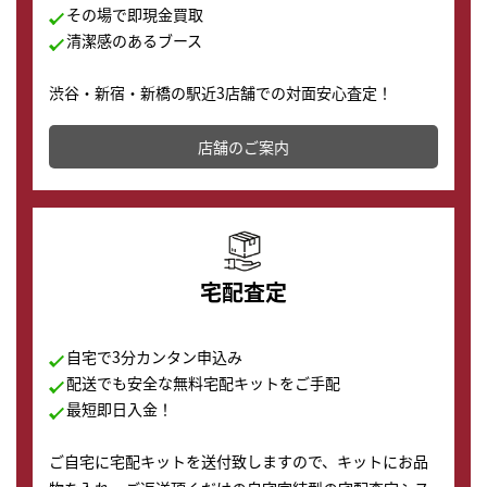
その場で即現金買取
清潔感のあるブース
渋谷・新宿・新橋の駅近3店舗での対面安心査定！
その場で現金買取致します。渋谷本店では、時計販売の
店舗を併設しており、下取りに出してお得に新しい時計
店舗のご案内
の購入もできます♪
宅配査定
自宅で3分カンタン申込み
配送でも安全な無料宅配キットをご手配
最短即日入金！
ご自宅に宅配キットを送付致しますので、キットにお品