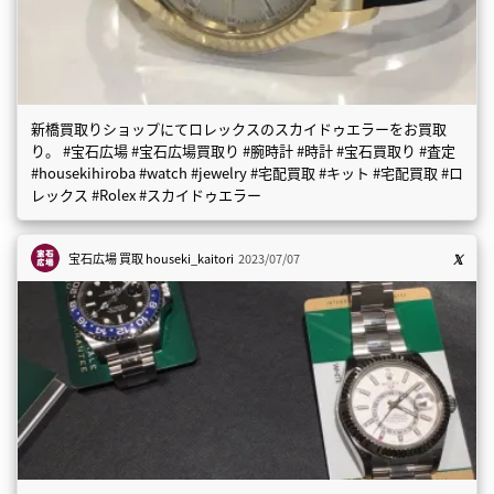
新橋買取りショップにてロレックスのスカイドゥエラーをお買取
り。 #宝石広場 #宝石広場買取り #腕時計 #時計 #宝石買取り #査定
#housekihiroba #watch #jewelry #宅配買取 #キット #宅配買取 #ロ
レックス #Rolex #スカイドゥエラー
宝石広場 買取
houseki_kaitori
2023/07/07