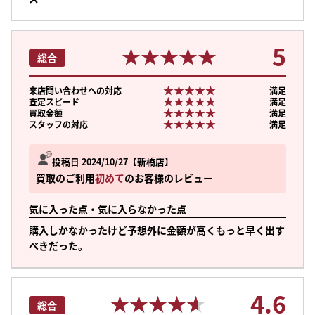
5
★★★★★
★★★★★
総合
★★★★★
★★★★★
来店問い合わせへの対応
満足
★★★★★
★★★★★
査定スピード
満足
★★★★★
★★★★★
買取金額
満足
★★★★★
★★★★★
スタッフの対応
満足
投稿日 2024/10/27
新橋店
買取のご利用
初めて
のお客様のレビュー
気に入った点・気に入らなかった点
購入しかなかったけど予想外に金額が高くもっと早く出す
べきだった。
まずは
4.6
かんたん30秒でお試し査定
★★★★★
★★★★★
総合