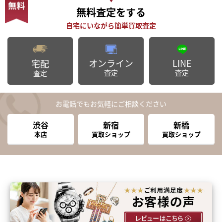
無料査定
をする
オンライン
LINE
宅配
査定
査定
査定
お電話でもお気軽にご相談ください
渋谷
新宿
新橋
本店
買取ショップ
買取ショップ