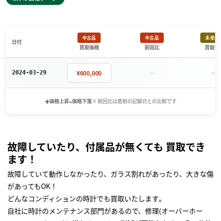
中古品
中古品
未使用
日付
買取価格
前回比
買取価
－
－
¥600,000
2024-03-29
+
-
価格上昇
価格下落
※ 前回比は直前の記録日との比較です
故障していたり、付属品が無くても 買取でき
ます！
故障していて動作しなかったり、ガラス割れがあったり、大きな傷
があってもOK！
どんなコンディションの時計でも買取いたします｡
自社に時計のメンテナンス部門があるので、修理(オーバーホー