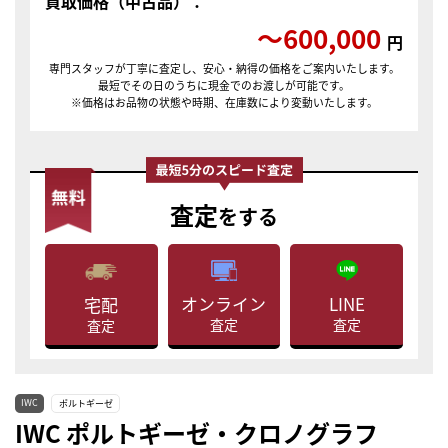
買取価格（中古品）：
〜600,000
円
専門スタッフが丁寧に査定し、安心・納得の価格をご案内いたします。
最短でその日のうちに現金でのお渡しが可能です。
※価格はお品物の状態や時期、在庫数により変動いたします。
査定
をする
LINE
オンライン
宅配
査定
査定
査定
IWC
ポルトギーゼ
IWC ポルトギーゼ・クロノグラフ