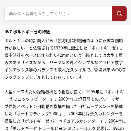
IWC ポルトギーゼの特徴
ポルトガルの時計商人から「航海用精密機器のように正確な腕時
計が欲しい」と依頼されて1939年に誕生した「ポルトギーゼ」。
懐中時計をベースに作られた42mmという当時としては大型で厚
みのあるサイズながら、リーフ型の針とシンプルなアラビア数字
インデックス等のバランスの取れたスタイルで、登場以来IWCのフ
ラッグシップモデルとして存在しています。
大型ケースのため複雑機構との相性が良く、1995年に「ポルトギ
ーゼ ミニッツリピーター」、2000年には7日間ものパワーリザー
ブ性能とペラトン自動巻き機構を備えた自社ムーブメントを搭載
した「オートマティック2000 」、 2003年には永久カレンダーを
搭載した「ポルトギーゼ パーペチュアルカレンダー 」、2004年に
は「ポルトギーゼ トゥールビヨン ミステール」を発表し、IWCの