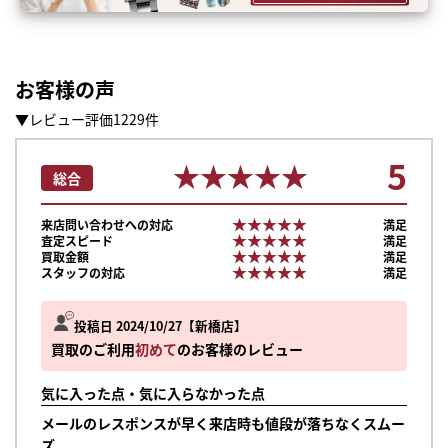
お客様の声
▼レビュー評価1229件
5
★★★★★
★★★★★
総合
★★★★★
★★★★★
来店問い合わせへの対応
満足
★★★★★
★★★★★
査定スピード
満足
★★★★★
★★★★★
買取金額
満足
★★★★★
★★★★★
スタッフの対応
満足
投稿日 2024/10/27
新橋店
買取のご利用
初めて
のお客様のレビュー
気に入った点・気に入らなかった点
メールのレスポンスが早く来店時も値段が落ちなくスムー
ズ