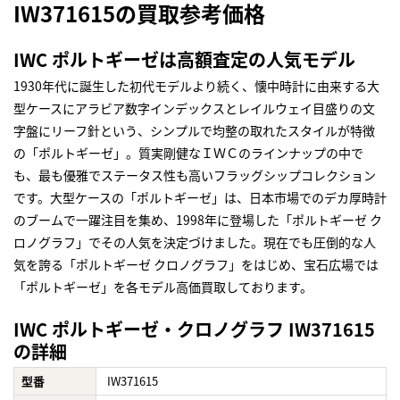
IW371615の買取参考価格
IWC ポルトギーゼは高額査定の人気モデル
1930年代に誕生した初代モデルより続く、懐中時計に由来する大
型ケースにアラビア数字インデックスとレイルウェイ目盛りの文
字盤にリーフ針という、シンプルで均整の取れたスタイルが特徴
の「ポルトギーゼ」。質実剛健なＩＷＣのラインナップの中で
も、最も優雅でステータス性も高いフラッグシップコレクション
です。大型ケースの「ポルトギーゼ」は、日本市場でのデカ厚時計
のブームで一躍注目を集め、1998年に登場した「ポルトギーゼ ク
ロノグラフ」でその人気を決定づけました。現在でも圧倒的な人
気を誇る「ポルトギーゼ クロノグラフ」をはじめ、宝石広場では
「ポルトギーゼ」を各モデル高価買取しております。
IWC ポルトギーゼ・クロノグラフ IW371615
の詳細
型番
IW371615