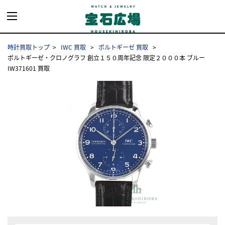
時計買取トップ
IWC 買取
ポルトギーゼ 買取
ポルトギーゼ・クロノグラフ 創立１５０周年記念 限定２０００本 ブルー
IW371601 買取