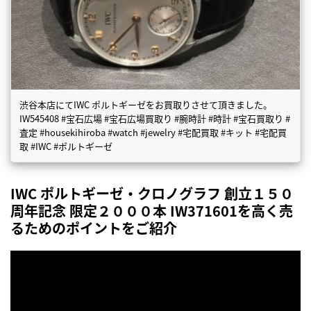
渋谷本店にてIWC ポルトギーゼをお買取りさせて頂きました。
IW545408 #宝石広場 #宝石広場買取り #腕時計 #時計 #宝石買取り #
査定 #housekihiroba #watch #jewelry #宅配買取 #キット #宅配買
取 #IWC #ポルトギーゼ
IWC ポルトギーゼ・クロノグラフ 創立１５０
周年記念 限定２０００本 IW371601を高く売
るためのポイントをご紹介