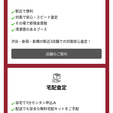
駅近で便利
対面で安心・スピード査定
その場で即現金買取
清潔感のあるブース
渋谷・新宿・新橋の駅近3店舗での対面安心査定！
その場で現金買取致します。渋谷本店では、時計販売の
店舗を併設しており、下取りに出してお得に新しい時計
店舗のご案内
の購入もできます♪
宅配査定
自宅で3分カンタン申込み
配送でも安全な無料宅配キットをご手配