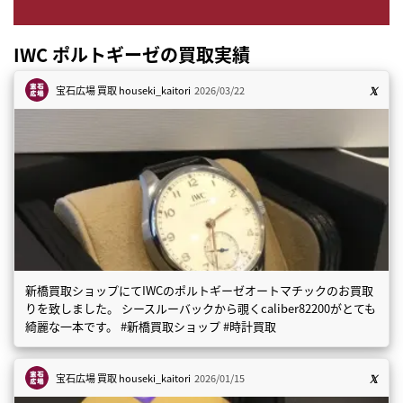
IWC ポルトギーゼの買取実績
宝石広場 買取
houseki_kaitori
2026/03/22
新橋買取ショップにてIWCのポルトギーゼオートマチックのお買取
りを致しました。 シースルーバックから覗くcaliber82200がとても
綺麗な一本です。 #新橋買取ショップ #時計買取
宝石広場 買取
houseki_kaitori
2026/01/15