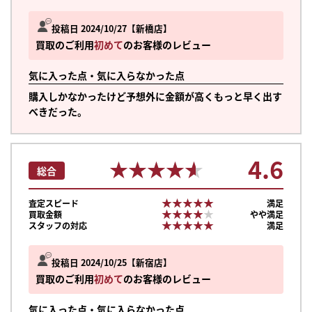
投稿日 2024/10/27
新橋店
買取のご利用
初めて
のお客様のレビュー
気に入った点・気に入らなかった点
購入しかなかったけど予想外に金額が高くもっと早く出す
べきだった。
4.6
★★★★★
★★★★★
総合
★★★★★
★★★★★
査定スピード
満足
★★★★★
★★★★★
買取金額
やや満足
★★★★★
★★★★★
スタッフの対応
満足
投稿日 2024/10/25
新宿店
まずは
買取のご利用
初めて
のお客様のレビュー
かんたん30秒でお試し査定
気に入った点・気に入らなかった点