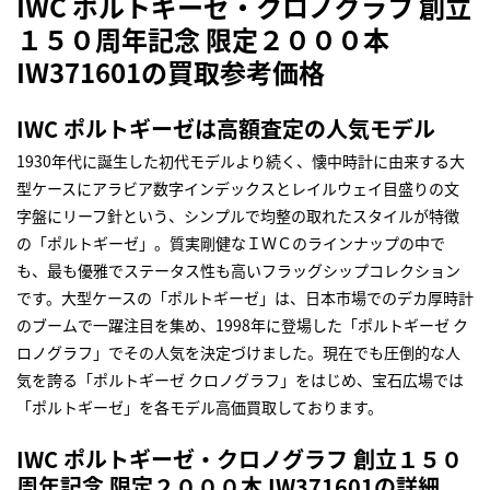
IWC ポルトギーゼ・クロノグラフ 創立
１５０周年記念 限定２０００本
IW371601の買取参考価格
IWC ポルトギーゼは高額査定の人気モデル
1930年代に誕生した初代モデルより続く、懐中時計に由来する大
型ケースにアラビア数字インデックスとレイルウェイ目盛りの文
字盤にリーフ針という、シンプルで均整の取れたスタイルが特徴
の「ポルトギーゼ」。質実剛健なＩＷＣのラインナップの中で
も、最も優雅でステータス性も高いフラッグシップコレクション
です。大型ケースの「ポルトギーゼ」は、日本市場でのデカ厚時計
のブームで一躍注目を集め、1998年に登場した「ポルトギーゼ ク
ロノグラフ」でその人気を決定づけました。現在でも圧倒的な人
気を誇る「ポルトギーゼ クロノグラフ」をはじめ、宝石広場では
「ポルトギーゼ」を各モデル高価買取しております。
IWC ポルトギーゼ・クロノグラフ 創立１５０
周年記念 限定２０００本 IW371601の詳細