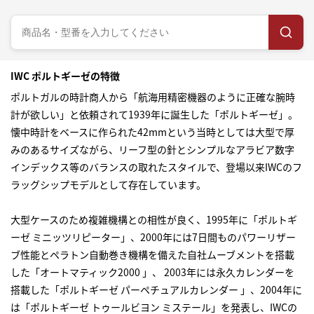
IWC ポルトギーゼの特徴
ポルトガルの時計商人から「航海用精密機器のように正確な腕時
計が欲しい」と依頼されて1939年に誕生した「ポルトギーゼ」。
懐中時計をベースに作られた42mmという当時としては大型で厚
みのあるサイズながら、リーフ型の針とシンプルなアラビア数字
インデックス等のバランスの取れたスタイルで、登場以来IWCのフ
ラッグシップモデルとして存在しています。
大型ケースのため複雑機構との相性が良く、1995年に「ポルトギ
ーゼ ミニッツリピーター」、2000年には7日間ものパワーリザー
ブ性能とペラトン自動巻き機構を備えた自社ムーブメントを搭載
した「オートマティック2000 」、 2003年には永久カレンダーを
搭載した「ポルトギーゼ パーペチュアルカレンダー 」、2004年に
は「ポルトギーゼ トゥールビヨン ミステール」を発表し、IWCの