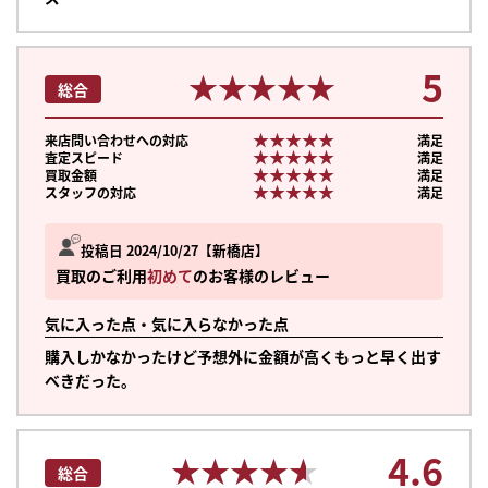
5
★★★★★
★★★★★
総合
★★★★★
★★★★★
来店問い合わせへの対応
満足
★★★★★
★★★★★
査定スピード
満足
★★★★★
★★★★★
買取金額
満足
★★★★★
★★★★★
スタッフの対応
満足
投稿日 2024/10/27
新橋店
買取のご利用
初めて
のお客様のレビュー
気に入った点・気に入らなかった点
購入しかなかったけど予想外に金額が高くもっと早く出す
べきだった。
まずは
4.6
かんたん30秒でお試し査定
★★★★★
★★★★★
総合