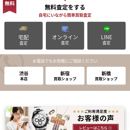
無料査定
をする
オンライン
LINE
宅配
査定
査定
査定
お電話でもお気軽にご相談ください
渋谷
新宿
新橋
本店
買取ショップ
買取ショップ