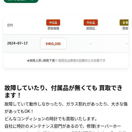
中古品
中古品
未使用
日付
買取価格
前回比
買取価
－
－
¥400,000
2024-07-17
+
-
価格上昇
価格下落
※ 前回比は直前の記録日との比較です
故障していたり、付属品が無くても 買取でき
ます！
故障していて動作しなかったり、ガラス割れがあったり、大きな傷
があってもOK！
どんなコンディションの時計でも買取いたします｡
自社に時計のメンテナンス部門があるので、修理(オーバーホー