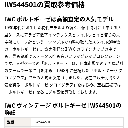
IW544501の買取参考価格
IWC ポルトギーゼは高額査定の人気モデル
1930年代に誕生した初代モデルより続く、懐中時計に由来する大
型ケースにアラビア数字インデックスとレイルウェイ目盛りの文
字盤にリーフ針という、シンプルで均整の取れたスタイルが特徴
の「ポルトギーゼ」。質実剛健なＩＷＣのラインナップの中で
も、最も優雅でステータス性も高いフラッグシップコレクション
です。大型ケースの「ポルトギーゼ」は、日本市場でのデカ厚時計
のブームで一躍注目を集め、1998年に登場した「ポルトギーゼ ク
ロノグラフ」でその人気を決定づけました。現在でも圧倒的な人
気を誇る「ポルトギーゼ クロノグラフ」をはじめ、宝石広場では
「ポルトギーゼ」を各モデル高価買取しております。
IWC ヴィンテージ ポルトギーゼ IW544501の
詳細
型番
IW544501