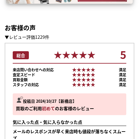
お客様の声
▼レビュー評価1229件
5
★★★★★
★★★★★
総合
★★★★★
★★★★★
来店問い合わせへの対応
満足
★★★★★
★★★★★
査定スピード
満足
★★★★★
★★★★★
買取金額
満足
★★★★★
★★★★★
スタッフの対応
満足
投稿日 2024/10/27
新橋店
買取のご利用
初めて
のお客様のレビュー
気に入った点・気に入らなかった点
メールのレスポンスが早く来店時も値段が落ちなくスムー
ズ