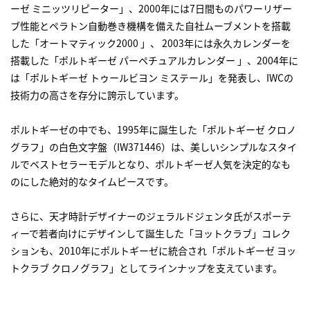
ーゼ ミニッツリピーター」、2000年には7日間ものパワーリザー
ブ性能とペラトン自動巻き機構を備えた自社ムーブメントを搭載
した「オートマティック2000 」、 2003年には永久カレンダーを
搭載した「ポルトギーゼ パーペチュアルカレンダー 」、2004年に
は「ポルトギーゼ トゥールビヨン ミステール」を発表し、IWCの
技術力の高さを存分に誇示しています。
ポルトギーゼの中でも、1995年に誕生した「ポルトギーゼ クロノ
グラフ」の白色文字盤（IW371446）は、美しいシンプルなスタイ
ルでベストセラーモデルとなり、ポルトギーゼ人気を決定的なも
のにした絶対的なタイムピースです。
さらに、天才時計デザイナーのジェラルドジェンタ氏がスポーテ
ィーで若者向けにデザインして誕生した「ヨットクラブ」コレク
ションも、2010年にポルトギーゼに統合され「ポルトギーゼ ヨッ
トクラブ クロノグラフ」としてラインナップを支えています。