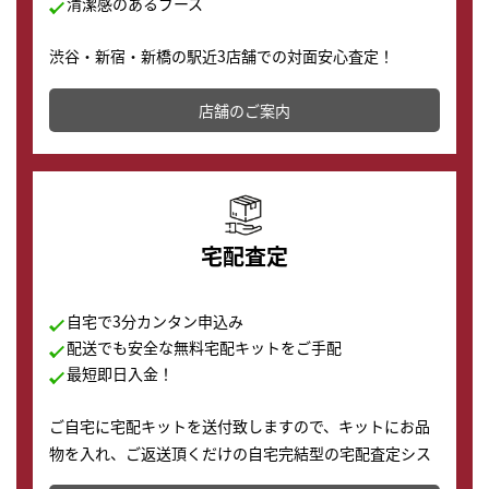
清潔感のあるブース
渋谷・新宿・新橋の駅近3店舗での対面安心査定！
その場で現金買取致します。渋谷本店では、時計販売の
店舗を併設しており、下取りに出してお得に新しい時計
店舗のご案内
の購入もできます♪
宅配査定
自宅で3分カンタン申込み
配送でも安全な無料宅配キットをご手配
最短即日入金！
ご自宅に宅配キットを送付致しますので、キットにお品
物を入れ、ご返送頂くだけの自宅完結型の宅配査定シス
テムです。