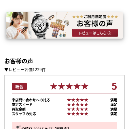
お客様の声
▼レビュー評価1229件
5
★★★★★
★★★★★
総合
★★★★★
★★★★★
来店問い合わせへの対応
満足
★★★★★
★★★★★
査定スピード
満足
★★★★★
★★★★★
買取金額
満足
★★★★★
★★★★★
スタッフの対応
満足
まずは
かんたん30秒でお試し査定
投稿日 2024/10/27
新橋店