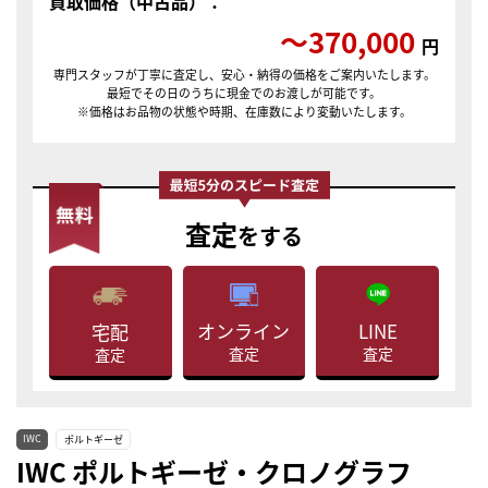
買取価格（中古品）：
〜370,000
円
専門スタッフが丁寧に査定し、安心・納得の価格をご案内いたします。
最短でその日のうちに現金でのお渡しが可能です。
※価格はお品物の状態や時期、在庫数により変動いたします。
査定
をする
LINE
オンライン
宅配
査定
査定
査定
IWC
ポルトギーゼ
IWC ポルトギーゼ・クロノグラフ