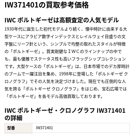
IW371401の買取参考価格
IWC ポルトギーゼは高額査定の人気モデル
1930年代に誕生した初代モデルより続く、懐中時計に由来する大
型ケースにアラビア数字インデックスとレイルウェイ目盛りの文
字盤にリーフ針という、シンプルで均整の取れたスタイルが特徴
の「ポルトギーゼ」。質実剛健なＩＷＣのラインナップの中で
も、最も優雅でステータス性も高いフラッグシップコレクション
です。大型ケースの「ポルトギーゼ」は、日本市場でのデカ厚時計
のブームで一躍注目を集め、1998年に登場した「ポルトギーゼ ク
ロノグラフ」でその人気を決定づけました。現在でも圧倒的な人
気を誇る「ポルトギーゼ クロノグラフ」をはじめ、宝石広場では
「ポルトギーゼ」を各モデル高価買取しております。
IWC ポルトギーゼ・クロノグラフ IW371401
の詳細
型番
IW371401