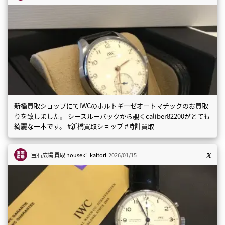
新橋買取ショップにてIWCのポルトギーゼオートマチックのお買取
りを致しました。 シースルーバックから覗くcaliber82200がとても
綺麗な一本です。 #新橋買取ショップ #時計買取
宝石広場 買取
houseki_kaitori
2026/01/15