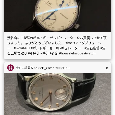
渋谷店にてIWCのポルトギーゼレギュレーターをお買戻しさせて頂
きました。 ありがとうございました。 #iwc #アイダブリューシ
ー #iw544401 #ポルトギーゼ #レギュレーター #宝石広場 #宝
石広場買取り #腕時計 #時計 #査定 #housekihiroba #watch
宝石広場 買取
houseki_kaitori
2023/11/01