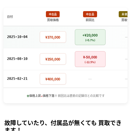
中古品
中古品
未使用
日付
買取価格
前回比
買取価
+¥20,000
－
¥370,000
2025-10-04
（+5.7%）
¥-50,000
－
¥350,000
2025-08-10
（-12.5%）
－
－
¥400,000
2025-02-21
+
-
価格上昇
価格下落
※ 前回比は直前の記録日との比較です
故障していたり、付属品が無くても 買取でき
ます！