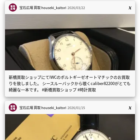
宝石広場 買取
houseki_kaitori
2026/03/22
新橋買取ショップにてIWCのポルトギーゼオートマチックのお買取
りを致しました。 シースルーバックから覗くcaliber82200がとても
綺麗な一本です。 #新橋買取ショップ #時計買取
宝石広場 買取
houseki_kaitori
2026/01/15