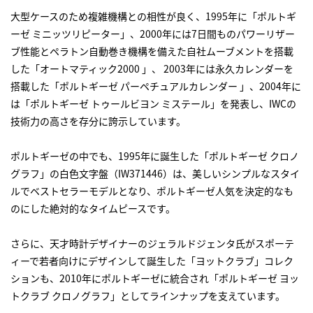
大型ケースのため複雑機構との相性が良く、1995年に「ポルトギ
ーゼ ミニッツリピーター」、2000年には7日間ものパワーリザー
ブ性能とペラトン自動巻き機構を備えた自社ムーブメントを搭載
した「オートマティック2000 」、 2003年には永久カレンダーを
搭載した「ポルトギーゼ パーペチュアルカレンダー 」、2004年に
は「ポルトギーゼ トゥールビヨン ミステール」を発表し、IWCの
技術力の高さを存分に誇示しています。
ポルトギーゼの中でも、1995年に誕生した「ポルトギーゼ クロノ
グラフ」の白色文字盤（IW371446）は、美しいシンプルなスタイ
ルでベストセラーモデルとなり、ポルトギーゼ人気を決定的なも
のにした絶対的なタイムピースです。
さらに、天才時計デザイナーのジェラルドジェンタ氏がスポーテ
ィーで若者向けにデザインして誕生した「ヨットクラブ」コレク
ションも、2010年にポルトギーゼに統合され「ポルトギーゼ ヨッ
トクラブ クロノグラフ」としてラインナップを支えています。