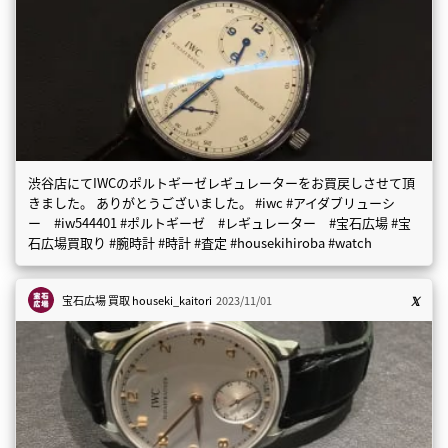
渋谷店にてIWCのポルトギーゼレギュレーターをお買戻しさせて頂
きました。 ありがとうございました。 #iwc #アイダブリューシ
ー #iw544401 #ポルトギーゼ #レギュレーター #宝石広場 #宝
石広場買取り #腕時計 #時計 #査定 #housekihiroba #watch
宝石広場 買取
houseki_kaitori
2023/11/01