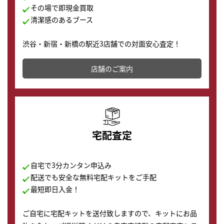
その場で即現金買取
清潔感のあるブース
渋谷・新宿・新橋の駅近3店舗での対面安心査定！
その場で現金買取致します。渋谷本店では、時計販売の
店舗を併設しており、下取りに出してお得に新しい時計
店舗のご案内
の購入もできます♪
宅配査定
自宅で3分カンタン申込み
配送でも安全な無料宅配キットをご手配
最短即日入金！
ご自宅に宅配キットを送付致しますので、キットにお品