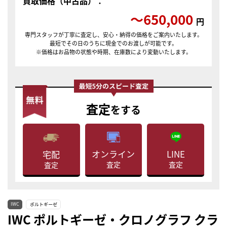
買取価格（中古品）：
〜650,000
円
専門スタッフが丁寧に査定し、安心・納得の価格をご案内いたします。
最短でその日のうちに現金でのお渡しが可能です。
※価格はお品物の状態や時期、在庫数により変動いたします。
査定
をする
LINE
オンライン
宅配
査定
査定
査定
IWC
ポルトギーゼ
IWC ポルトギーゼ・クロノグラフ クラ