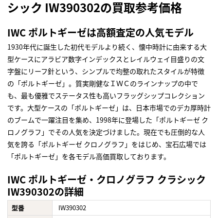
シック IW390302の買取参考価格
IWC ポルトギーゼは高額査定の人気モデル
1930年代に誕生した初代モデルより続く、懐中時計に由来する大
型ケースにアラビア数字インデックスとレイルウェイ目盛りの文
字盤にリーフ針という、シンプルで均整の取れたスタイルが特徴
の「ポルトギーゼ」。質実剛健なＩＷＣのラインナップの中で
も、最も優雅でステータス性も高いフラッグシップコレクション
です。大型ケースの「ポルトギーゼ」は、日本市場でのデカ厚時計
のブームで一躍注目を集め、1998年に登場した「ポルトギーゼ ク
ロノグラフ」でその人気を決定づけました。現在でも圧倒的な人
気を誇る「ポルトギーゼ クロノグラフ」をはじめ、宝石広場では
「ポルトギーゼ」を各モデル高価買取しております。
IWC ポルトギーゼ・クロノグラフ クラシック
IW390302の詳細
型番
IW390302