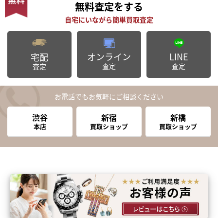
無料査定
をする
オンライン
LINE
宅配
査定
査定
査定
お電話でもお気軽にご相談ください
渋谷
新宿
新橋
本店
買取ショップ
買取ショップ