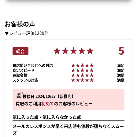
お客様の声
▼レビュー評価1229件
5
★★★★★
★★★★★
総合
★★★★★
★★★★★
来店問い合わせへの対応
満足
★★★★★
★★★★★
査定スピード
満足
★★★★★
★★★★★
買取金額
満足
★★★★★
★★★★★
スタッフの対応
満足
投稿日 2024/10/27
新橋店
買取のご利用
初めて
のお客様のレビュー
気に入った点・気に入らなかった点
メールのレスポンスが早く来店時も値段が落ちなくスムー
ズ