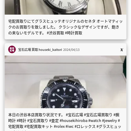
宅配買取りにてグラスヒュッテオリジナルのセネタ オートマティッ
クのお買取りを致しました。 クラシックなデザインですが、飽き
の来ないモデルです。 #渋谷買取 #時計買取
宝石広場 買取
houseki_kaitori
2024/04/13
本日の渋谷本店買取り状況です。 #宝石広場 #宝石広場買取り #腕
時計 #時計 #宝石買取り #査定 #housekihiroba #watch #jewelry #
宅配買取 #宅配買取キット #rolex #iwc #ロレックス #グラスヒュッ