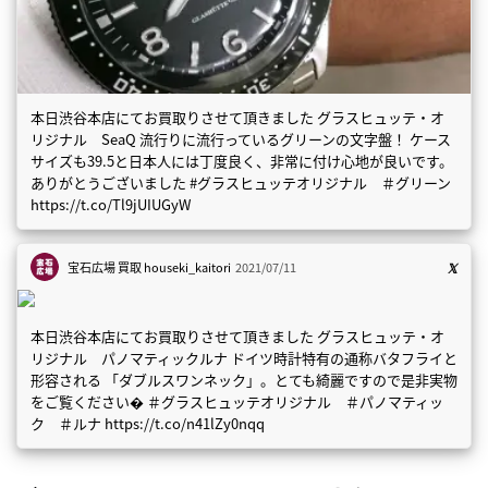
本日渋谷本店にてお買取りさせて頂きました グラスヒュッテ・オ
リジナル SeaQ 流行りに流行っているグリーンの文字盤！ ケース
サイズも39.5と日本人には丁度良く、非常に付け心地が良いです。
ありがとうございました #グラスヒュッテオリジナル ＃グリーン
https://t.co/Tl9jUIUGyW
宝石広場 買取
houseki_kaitori
2021/07/11
本日渋谷本店にてお買取りさせて頂きました グラスヒュッテ・オ
リジナル パノマティックルナ ドイツ時計特有の通称バタフライと
形容される 「ダブルスワンネック」。とても綺麗ですので是非実物
をご覧ください� ＃グラスヒュッテオリジナル ＃パノマティッ
ク ＃ルナ https://t.co/n41lZy0nqq