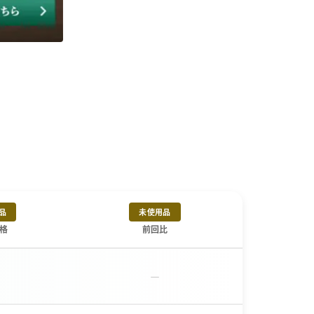
品
未使用品
格
前回比
－