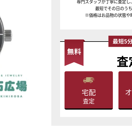
専門スタッフが丁寧に査定し
最短でその日のう
※価格はお品物の状態や
査
オ
宅配
査定