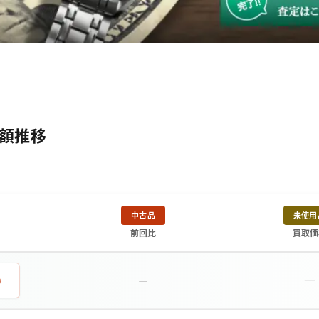
取金額推移
中古品
未使用
前回比
買取価
－
0
－