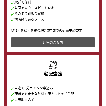
駅近で便利
対面で安心・スピード査定
その場で即現金買取
清潔感のあるブース
渋谷・新宿・新橋の駅近3店舗での対面安心査定！
その場で現金買取致します。渋谷本店では、時計販売の
店舗を併設しており、下取りに出してお得に新しい時計
店舗のご案内
の購入もできます♪
宅配査定
自宅で3分カンタン申込み
配送でも安全な無料宅配キットをご手配
最短即日入金！