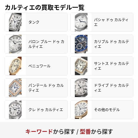
カルティエの買取モデル一覧
パシャ ドゥ カルティ
タンク
エ
バロン ブルー ドゥ カ
カリブル ドゥ カルテ
ルティエ
ィエ
サントス ドゥ カルテ
ベニュワール
ィエ
パンテール ドゥ カル
ドライブ ドゥ カルテ
ティエ
ィエ
クレ ドゥ カルティエ
その他のモデル
キーワード
から探す /
型番
から探す