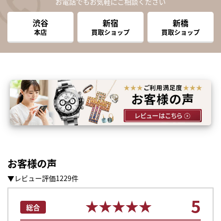
お電話でもお気軽にご相談ください
渋谷
新宿
新橋
本店
買取ショップ
買取ショップ
お客様の声
▼レビュー評価1229件
5
★★★★★
★★★★★
総合