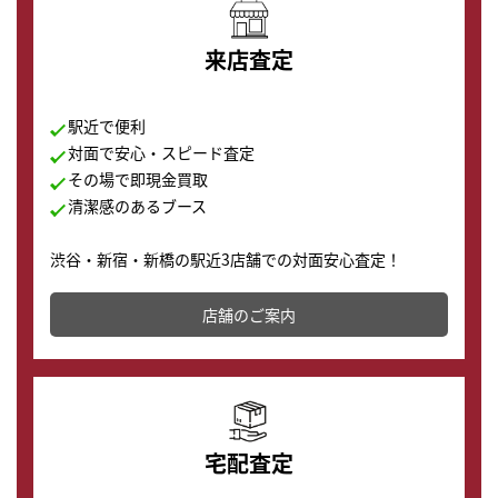
来店査定
駅近で便利
対面で安心・スピード査定
その場で即現金買取
清潔感のあるブース
渋谷・新宿・新橋の駅近3店舗での対面安心査定！
その場で現金買取致します。渋谷本店では、時計販売の
店舗を併設しており、下取りに出してお得に新しい時計
店舗のご案内
の購入もできます♪
宅配査定