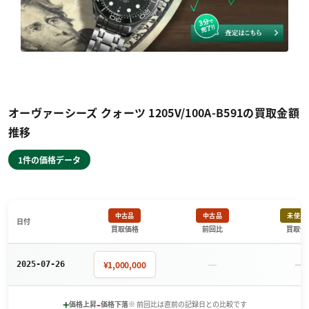
オーヴァーシーズ クォーツ 1205V/100A-B591の買取金額
推移
1件の価格データ
中古品
中古品
未使用
日付
買取価格
前回比
買取価
－
－
¥1,000,000
2025-07-26
+
-
価格上昇
価格下落
※ 前回比は直前の記録日との比較です