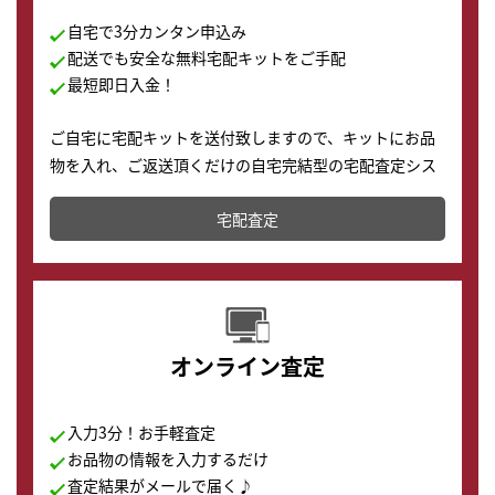
自宅で3分カンタン申込み
配送でも安全な無料宅配キットをご手配
最短即日入金！
ご自宅に宅配キットを送付致しますので、キットにお品
物を入れ、ご返送頂くだけの自宅完結型の宅配査定シス
テムです。
宅配査定
配送でも簡単&安全に査定・買取に出すことが可能で
す。
オンライン査定
入力3分！お手軽査定
お品物の情報を入力するだけ
査定結果がメールで届く♪