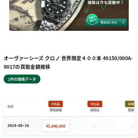
オーヴァーシーズ クロノ 世界限定４００本 49150/000A-
9017の買取金額推移
1件の価格データ
中古品
中古品
未使用
日付
買取価格
前回比
買取価
－
－
¥1,600,000
2024-08-16