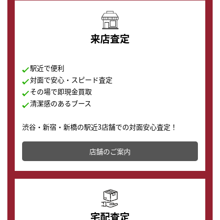
来店査定
駅近で便利
対面で安心・スピード査定
その場で即現金買取
清潔感のあるブース
渋谷・新宿・新橋の駅近3店舗での対面安心査定！
その場で現金買取致します。渋谷本店では、時計販売の
店舗を併設しており、下取りに出してお得に新しい時計
店舗のご案内
の購入もできます♪
宅配査定