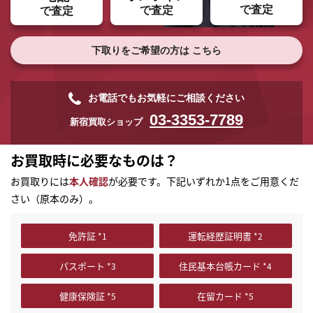
で査定
で査定
で査定
下取りをご希望の方は
こちら
お電話でもお気軽にご相談ください
03-3353-7789
新宿買取ショップ
お買取時に必要なものは？
お買取りには
本人確認
が必要です。下記いずれか1点をご用意くだ
さい（原本のみ）。
免許証
運転経歴証明書
パスポート
住民基本台帳カード
まずは
かんたん30秒でお試し査定
健康保険証
在留カード