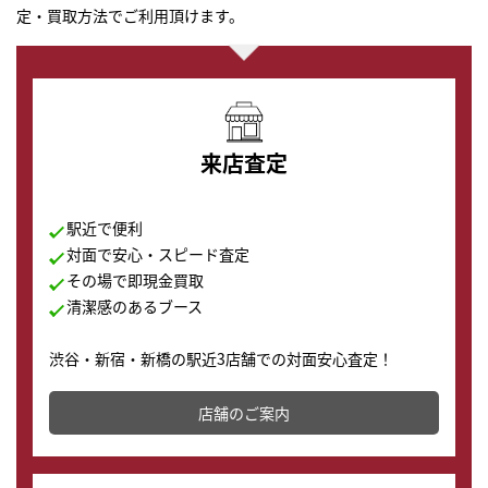
定・買取方法でご利用頂けます。
来店査定
駅近で便利
対面で安心・スピード査定
その場で即現金買取
清潔感のあるブース
渋谷・新宿・新橋の駅近3店舗での対面安心査定！
その場で現金買取致します。渋谷本店では、時計販売の
店舗を併設しており、下取りに出してお得に新しい時計
店舗のご案内
の購入もできます♪