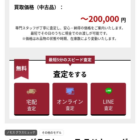
買取価格（中古品）：
〜200,000
円
専門スタッフが丁寧に査定し、安心・納得の価格をご案内いたします。
最短でその日のうちに現金でのお渡しが可能です。
※価格はお品物の状態や時期、在庫数により変動いたします。
査定
をする
LINE
オンライン
宅配
査定
査定
査定
ノモス グラスヒュッテ
その他のモデル