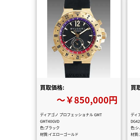
買取価格:
買
〜￥850,000円
ディアゴノ プロフェッショナル GMT
ディ
GMT40GVD
DG4
色:ブラック
色:
材質:イエローゴールド
材質