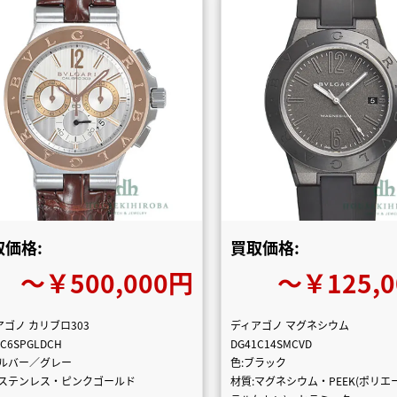
取価格:
買取価格:
〜￥500,000円
〜￥125,
アゴノ カリブロ303
ディアゴノ マグネシウム
2C6SPGLDCH
DG41C14SMCVD
シルバー／グレー
色:ブラック
:ステンレス・ピンクゴールド
材質:マグネシウム・PEEK(ポリ