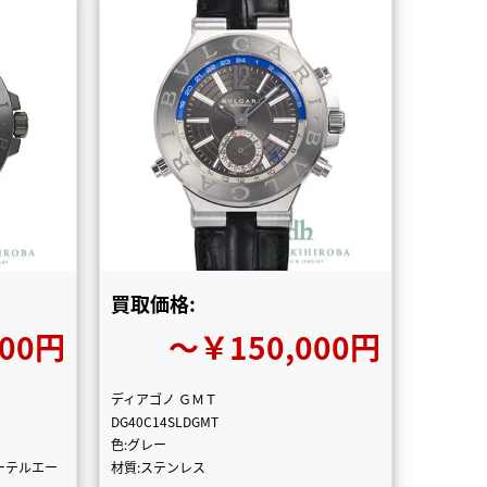
買取価格:
000円
〜￥150,000円
ディアゴノ ＧＭＴ
DG40C14SLDGMT
色:グレー
エーテルエー
材質:ステンレス