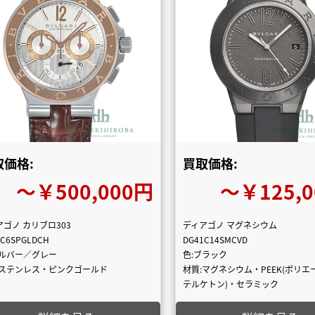
取価格:
買取価格:
〜￥500,000円
〜￥125,
アゴノ カリブロ303
ディアゴノ マグネシウム
2C6SPGLDCH
DG41C14SMCVD
シルバー／グレー
色:ブラック
:ステンレス・ピンクゴールド
材質:マグネシウム・PEEK(ポリ
テルケトン)・セラミック