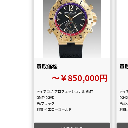
買取価格:
買
〜￥850,000円
ディアゴノ プロフェッショナル GMT
ディ
GMT40GVD
DG4
色:ブラック
色:
材質:イエローゴールド
材質