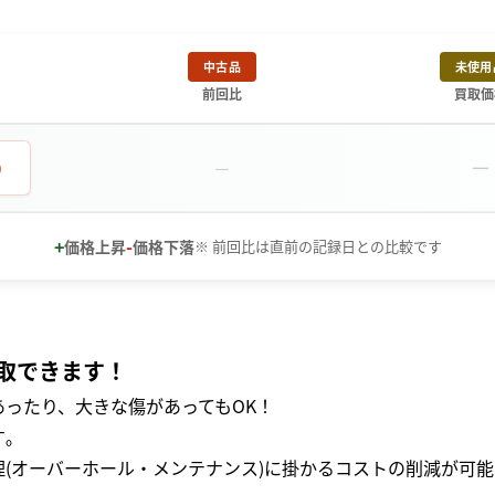
中古品
未使用
前回比
買取価
－
0
－
+
-
価格上昇
価格下落
※ 前回比は直前の記録日との比較です
取できます！
ったり、大きな傷があってもOK！
｡
(オーバーホール・メンテナンス)に掛かるコストの削減が可能