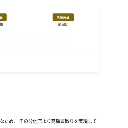
品
未使用品
格
前回比
－
なため、 その分他店より高額買取りを実現して