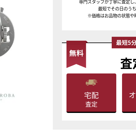
専門スタッフが丁寧に査定し
最短でその日のう
※価格はお品物の状態や
査
オ
宅配
査定