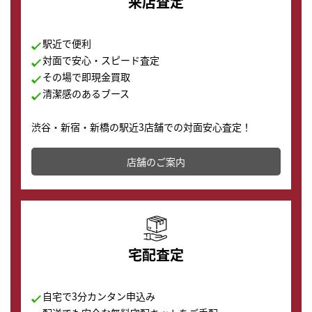
来店査定
駅近で便利
対面で安心・スピード査定
その場で即現金買取
清潔感のあるブース
渋谷・新宿・新橋の駅近3店舗での対面安心査定！
その場で現金買取致します。渋谷本店では、時計販売の
店舗を併設しており、下取りに出してお得に新しい時計
店舗のご案内
の購入もできます♪
宅配査定
自宅で3分カンタン申込み