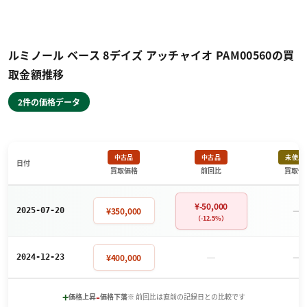
ルミノール ベース 8デイズ アッチャイオ PAM00560の買
取金額推移
2件の価格データ
中古品
中古品
未使用
日付
買取価格
前回比
買取価
¥-50,000
－
¥350,000
2025-07-20
（-12.5%）
－
－
¥400,000
2024-12-23
+
-
価格上昇
価格下落
※ 前回比は直前の記録日との比較です