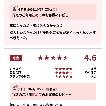
投稿日 2024/10/27
新橋店
買取のご利用
初めて
のお客様のレビュー
気に入った点・気に入らなかった点
購入しかなかったけど予想外に金額が高くもっと早く出す
べきだった。
4.6
★★★★★
★★★★★
総合
★★★★★
★★★★★
査定スピード
満足
★★★★★
★★★★★
買取金額
やや満足
★★★★★
★★★★★
スタッフの対応
満足
投稿日 2024/10/25
新宿店
まずは
買取のご利用
初めて
のお客様のレビュー
かんたん30秒でお試し査定
気に入った点・気に入らなかった点