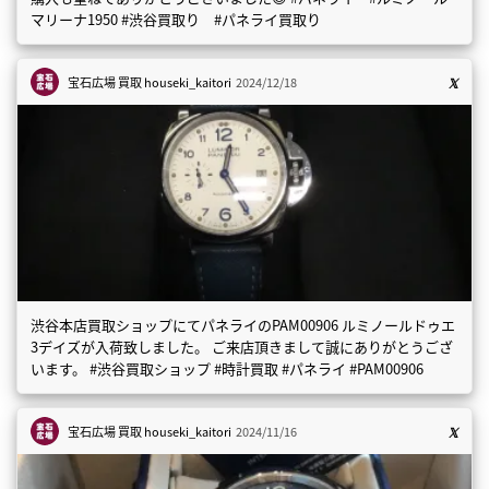
マリーナ1950 #渋谷買取り #パネライ買取り
宝石広場 買取
houseki_kaitori
2024/12/18
渋谷本店買取ショップにてパネライのPAM00906 ルミノールドゥエ
3デイズが入荷致しました。 ご来店頂きまして誠にありがとうござ
います。 #渋谷買取ショップ #時計買取 #パネライ #PAM00906
宝石広場 買取
houseki_kaitori
2024/11/16