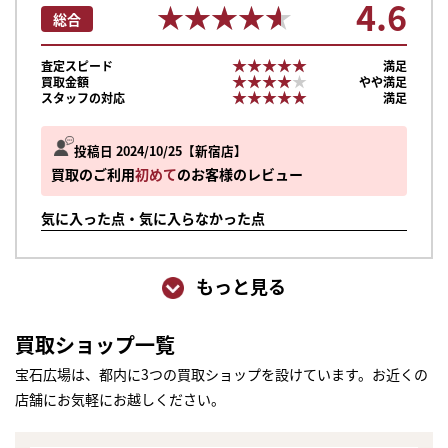
4.6
★★★★★
★★★★★
総合
★★★★★
★★★★★
査定スピード
満足
★★★★★
★★★★★
買取金額
やや満足
★★★★★
★★★★★
スタッフの対応
満足
投稿日 2024/10/25
新宿店
買取のご利用
初めて
のお客様のレビュー
気に入った点・気に入らなかった点
もっと見る
買取ショップ一覧
宝石広場は、都内に3つの買取ショップを設けています。お近くの
まずは
店舗にお気軽にお越しください。
かんたん30秒でお試し査定