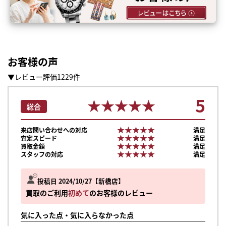
お客様の声
▼レビュー評価1229件
5
★★★★★
★★★★★
総合
★★★★★
★★★★★
来店問い合わせへの対応
満足
★★★★★
★★★★★
査定スピード
満足
★★★★★
★★★★★
買取金額
満足
★★★★★
★★★★★
スタッフの対応
満足
投稿日 2024/10/27
新橋店
買取のご利用
初めて
のお客様のレビュー
気に入った点・気に入らなかった点