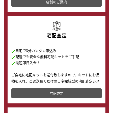
店舗を併設しており、下取りに出してお得に新しい時計
店舗のご案内
の購入もできます♪
宅配査定
自宅で3分カンタン申込み
配送でも安全な無料宅配キットをご手配
最短即日入金！
ご自宅に宅配キットを送付致しますので、キットにお品
物を入れ、ご返送頂くだけの自宅完結型の宅配査定シス
テムです。
宅配査定
配送でも簡単&安全に査定・買取に出すことが可能で
す。