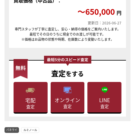
買取価格（中古品）：
〜650,000
円
更新日：2026-06-27
専門スタッフが丁寧に査定し、安心・納得の価格をご案内いたします。
最短でその日のうちに現金でのお渡しが可能です。
※価格はお品物の状態や時期、在庫数により変動いたします。
査定
をする
LINE
オンライン
宅配
査定
査定
査定
パネライ
ルミノール