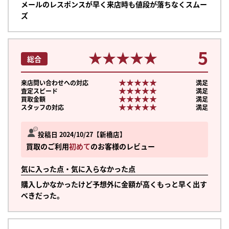
メールのレスポンスが早く来店時も値段が落ちなくスムー
ズ
5
★★★★★
★★★★★
総合
★★★★★
★★★★★
来店問い合わせへの対応
満足
★★★★★
★★★★★
査定スピード
満足
★★★★★
★★★★★
買取金額
満足
★★★★★
★★★★★
スタッフの対応
満足
投稿日 2024/10/27
新橋店
買取のご利用
初めて
のお客様のレビュー
気に入った点・気に入らなかった点
購入しかなかったけど予想外に金額が高くもっと早く出す
べきだった。