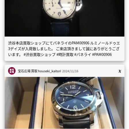
渋谷本店買取ショップにてパネライのPAM00906 ルミノールドゥエ
3デイズが入荷致しました。 ご来店頂きまして誠にありがとうござ
います。 #渋谷買取ショップ #時計買取 #パネライ #PAM00906
宝石広場 買取
houseki_kaitori
2024/11/16