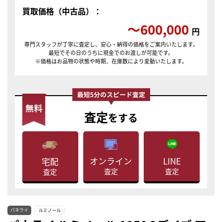
買取価格（中古品）：
〜600,000
円
専門スタッフが丁寧に査定し、安心・納得の価格をご案内いたします。
最短でその日のうちに現金でのお渡しが可能です。
※価格はお品物の状態や時期、在庫数により変動いたします。
査定
をする
LINE
オンライン
宅配
査定
査定
査定
パネライ
ルミノール