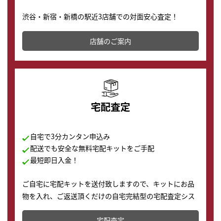
渋谷・新宿・新橋の駅近3店舗での対面安心査定！
その場で現金買取致します。渋谷本店では、時計販売の
店舗を併設しており、下取りに出してお得に新しい時計
店舗のご案内
の購入もできます♪
宅配査定
自宅で3分カンタン申込み
配送でも安全な無料宅配キットをご手配
最短即日入金！
ご自宅に宅配キットを送付致しますので、キットにお品
物を入れ、ご返送頂くだけの自宅完結型の宅配査定シス
テムです。
宅配査定
配送でも簡単&安全に査定・買取に出すことが可能で