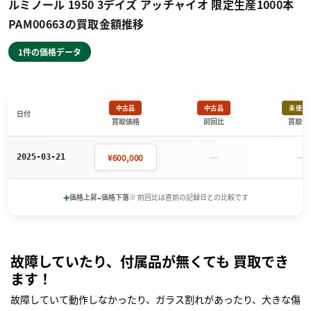
ルミノール 1950 3デイズ アッチャイオ 限定生産1000本
PAM00663の買取金額推移
1件の価格データ
中古品
中古品
未使用
日付
買取価格
前回比
買取価
－
－
¥600,000
2025-03-21
+
-
価格上昇
価格下落
※ 前回比は直前の記録日との比較です
故障していたり、付属品が無くても 買取でき
ます！
故障していて動作しなかったり、ガラス割れがあったり、大きな傷