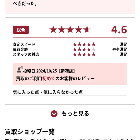
べきだった。
4.6
★★★★★
★★★★★
総合
★★★★★
★★★★★
査定スピード
満足
★★★★★
★★★★★
買取金額
やや満足
★★★★★
★★★★★
スタッフの対応
満足
投稿日 2024/10/25
新宿店
買取のご利用
初めて
のお客様のレビュー
気に入った点・気に入らなかった点
もっと見る
まずは
買取ショップ一覧
かんたん30秒でお試し査定