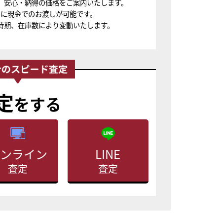
、安心・納得の価格をご案内いたします。
ちに現金でのお渡しが可能です。
時期、在庫数により変動いたします。
定
をする
ンライン
LINE
査定
査定