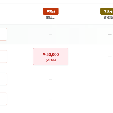
中古品
未使用
前回比
買取価
－
0
－
¥-50,000
－
0
（-8.3%）
－
0
－
－
0
－