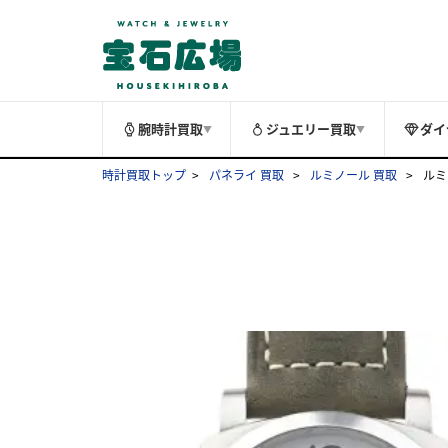
腕時計買取
ジュエリー買取
ダイ
▼
▼
時計買取トップ
パネライ 買取
ルミノール 買取
ルミ