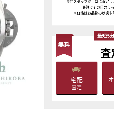
専門スタッフが丁寧に査定し
最短でその日のう
※価格はお品物の状態や
査
オ
宅配
査定