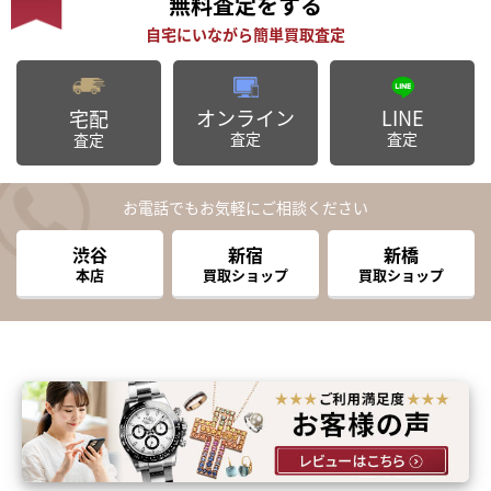
無料査定
をする
オンライン
LINE
宅配
査定
査定
査定
お電話でもお気軽にご相談ください
渋谷
新宿
新橋
本店
買取ショップ
買取ショップ