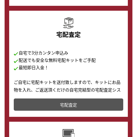
の購入もできます♪
宅配査定
自宅で3分カンタン申込み
配送でも安全な無料宅配キットをご手配
最短即日入金！
ご自宅に宅配キットを送付致しますので、キットにお品
物を入れ、ご返送頂くだけの自宅完結型の宅配査定シス
テムです。
宅配査定
配送でも簡単&安全に査定・買取に出すことが可能で
す。