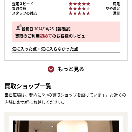
★★★★★
★★★★★
査定スピード
満足
★★★★★
★★★★★
買取金額
やや満足
★★★★★
★★★★★
スタッフの対応
満足
投稿日 2024/10/25
新宿店
買取のご利用
初めて
のお客様のレビュー
気に入った点・気に入らなかった点
もっと見る
買取ショップ一覧
宝石広場は、都内に3つの買取ショップを設けています。お近くの
店舗にお気軽にお越しください。
まずは
かんたん30秒でお試し査定