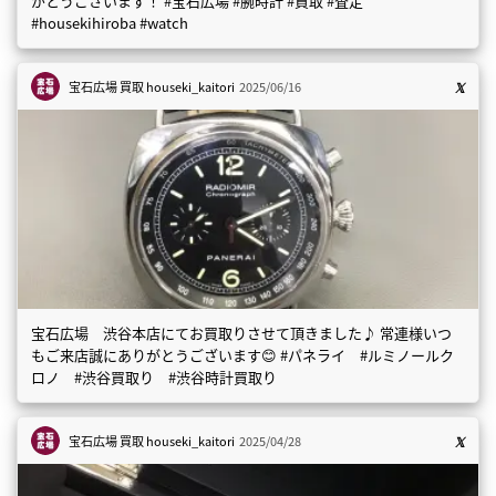
がとうございます！ #宝石広場 #腕時計 #買取 #査定
#housekihiroba #watch
宝石広場 買取
houseki_kaitori
2025/06/16
宝石広場 渋谷本店にてお買取りさせて頂きました♪ 常連様いつ
もご来店誠にありがとうございます😊 #パネライ #ルミノールク
ロノ #渋谷買取り #渋谷時計買取り
宝石広場 買取
houseki_kaitori
2025/04/28