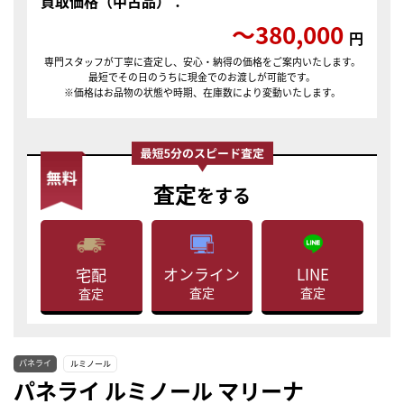
買取価格（中古品）：
〜380,000
円
専門スタッフが丁寧に査定し、安心・納得の価格をご案内いたします。
最短でその日のうちに現金でのお渡しが可能です。
※価格はお品物の状態や時期、在庫数により変動いたします。
査定
をする
LINE
オンライン
宅配
査定
査定
査定
パネライ
ルミノール
パネライ ルミノール マリーナ