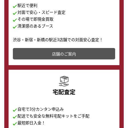
駅近で便利
対面で安心・スピード査定
その場で即現金買取
清潔感のあるブース
渋谷・新宿・新橋の駅近3店舗での対面安心査定！
その場で現金買取致します。渋谷本店では、時計販売の
店舗を併設しており、下取りに出してお得に新しい時計
店舗のご案内
の購入もできます♪
宅配査定
自宅で3分カンタン申込み
配送でも安全な無料宅配キットをご手配
最短即日入金！