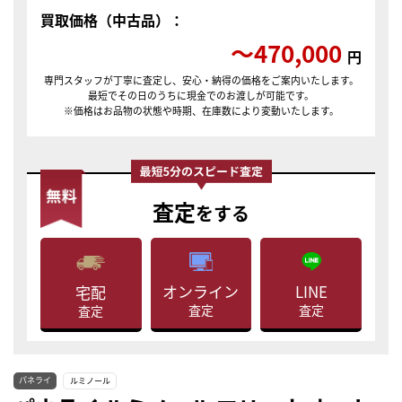
買取価格（中古品）：
〜470,000
円
専門スタッフが丁寧に査定し、安心・納得の価格をご案内いたします。
最短でその日のうちに現金でのお渡しが可能です。
※価格はお品物の状態や時期、在庫数により変動いたします。
査定
をする
LINE
オンライン
宅配
査定
査定
査定
パネライ
ルミノール