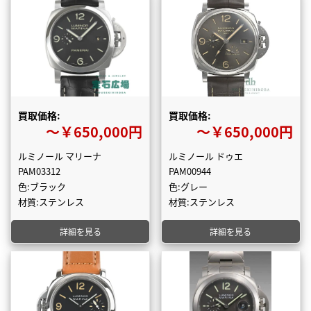
買取価格:
買取価格:
〜￥650,000円
〜￥650,000円
ルミノール マリーナ
ルミノール ドゥエ
PAM03312
PAM00944
色:ブラック
色:グレー
材質:ステンレス
材質:ステンレス
詳細を見る
詳細を見る