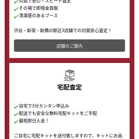
対面で安心・スピード査定
その場で即現金買取
清潔感のあるブース
渋谷・新宿・新橋の駅近3店舗での対面安心査定！
その場で現金買取致します。渋谷本店では、時計販売の
店舗を併設しており、下取りに出してお得に新しい時計
店舗のご案内
の購入もできます♪
宅配査定
自宅で3分カンタン申込み
配送でも安全な無料宅配キットをご手配
最短即日入金！
ご自宅に宅配キットを送付致しますので、キットにお品