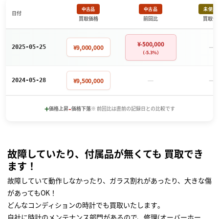
中古品
中古品
未使用
日付
買取価格
前回比
買取価
¥-500,000
－
¥9,000,000
2025-05-25
（-5.3%）
－
－
¥9,500,000
2024-05-28
+
-
価格上昇
価格下落
※ 前回比は直前の記録日との比較です
故障していたり、付属品が無くても 買取でき
ます！
故障していて動作しなかったり、ガラス割れがあったり、大きな傷
があってもOK！
どんなコンディションの時計でも買取いたします｡
自社に時計のメンテナンス部門があるので、修理(オーバーホー