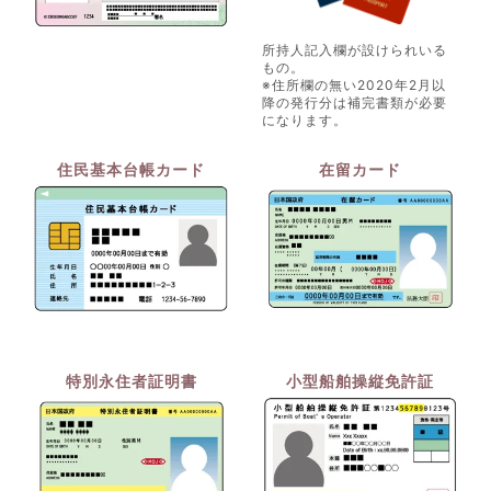
所持人記入欄が設けられいる
もの。
※住所欄の無い2020年2月以
降の発行分は補完書類が必要
になります。
住民基本台帳カード
在留カード
特別永住者証明書
小型船舶操縦免許証