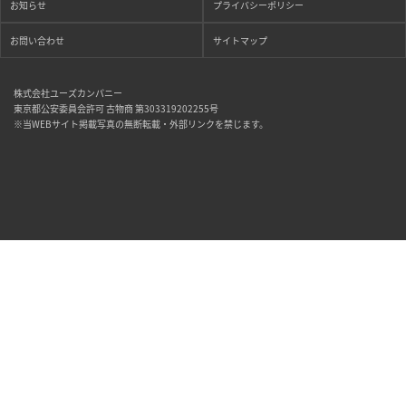
お知らせ
プライバシーポリシー
お問い合わせ
サイトマップ
株式会社ユーズカンパニー
東京都公安委員会許可 古物商 第303319202255号
※当WEBサイト掲載写真の無断転載・外部リンクを禁じます。