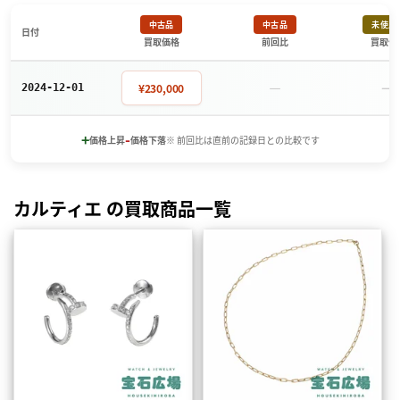
中古品
中古品
未使用
日付
買取価格
前回比
買取価
－
－
¥230,000
2024-12-01
+
-
価格上昇
価格下落
※ 前回比は直前の記録日との比較です
カルティエ の買取商品一覧