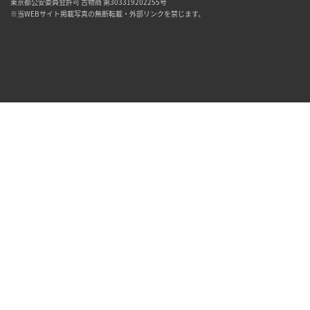
東京都公安委員会許可 古物商 第303319202255号
※当WEBサイト掲載写真の無断転載・外部リンクを禁じます。