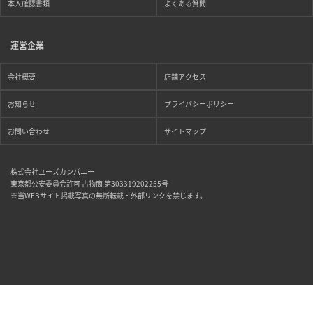
本人確認書類
よくある質問
運営企業
会社概要
店舗アクセス
お知らせ
プライバシーポリシー
お問い合わせ
サイトマップ
株式会社ユーズカンパニー
東京都公安委員会許可 古物商 第303319202255号
※当WEBサイト掲載写真の無断転載・外部リンクを禁じます。