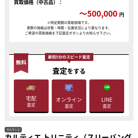
買取価格（中古品）：
〜500,000
円
※特定期間の買取相場です。
実際の価格は状態・時期・在庫状況により異なります。
ご希望の買取価格を下記査定ボタンよりお知らせ下さい。
査定
をする
宅配
LINE
オンライン
査定
査定
査定
カルティエ
カルティエ トリニティ（スリーバング