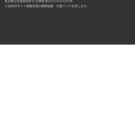
東京都公安委員会許可 古物商 第303319202255号
※当WEBサイト掲載写真の無断転載・外部リンクを禁じます。