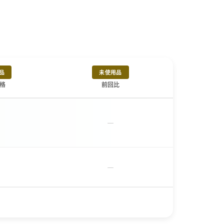
品
未使用品
格
前回比
－
－