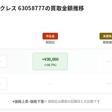
クレス 63058777の買取金額推移
中古品
未使用
前回比
買取価
+¥30,000
－
0
（+16.7%）
－
0
－
+
-
価格上昇
価格下落
※ 前回比は直前の記録日との比較です