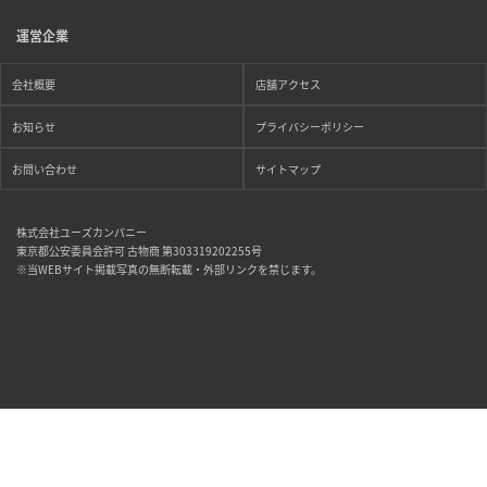
運営企業
会社概要
店舗アクセス
お知らせ
プライバシーポリシー
お問い合わせ
サイトマップ
株式会社ユーズカンパニー
東京都公安委員会許可 古物商 第303319202255号
※当WEBサイト掲載写真の無断転載・外部リンクを禁じます。