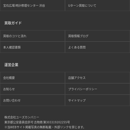
宝石広場 時計修理センター 渋谷
Uターン買取について
買取ガイド
買取のコツと流れ
買取情報ブログ
本人確認書類
よくある質問
運営企業
会社概要
店舗アクセス
お知らせ
プライバシーポリシー
お問い合わせ
サイトマップ
株式会社ユーズカンパニー
東京都公安委員会許可 古物商 第303319202255号
※当WEBサイト掲載写真の無断転載・外部リンクを禁じます。