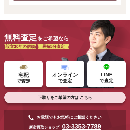
無料査定
をご希望なら
設立30年の信頼
最短5分査定
LINE
オンライン
宅配
で査定
で査定
で査定
下取りをご希望の方は
こちら
まずは
お電話でもお気軽にご相談ください
かんたん30秒でお試し査定
03-3353-7789
新宿買取ショップ