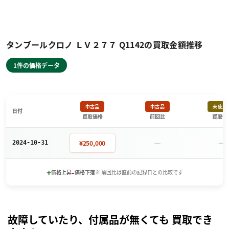
タンブールクロノ ＬＶ２７７ Q1142の買取金額推移
1件の価格データ
中古品
中古品
未使用
日付
買取価格
前回比
買取価
－
－
¥250,000
2024-10-31
+
-
価格上昇
価格下落
※ 前回比は直前の記録日との比較です
故障していたり、付属品が無くても 買取でき