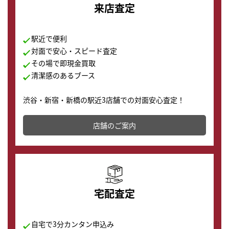
来店査定
駅近で便利
対面で安心・スピード査定
その場で即現金買取
清潔感のあるブース
渋谷・新宿・新橋の駅近3店舗での対面安心査定！
その場で現金買取致します。渋谷本店では、時計販売の
店舗を併設しており、下取りに出してお得に新しい時計
店舗のご案内
の購入もできます♪
宅配査定
自宅で3分カンタン申込み