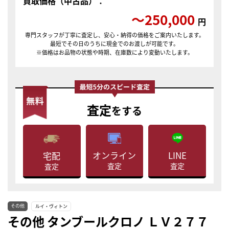
買取価格（中古品）：
〜250,000
円
専門スタッフが丁寧に査定し、安心・納得の価格をご案内いたします。
最短でその日のうちに現金でのお渡しが可能です。
※価格はお品物の状態や時期、在庫数により変動いたします。
査定
をする
LINE
オンライン
宅配
査定
査定
査定
その他
ルイ・ヴィトン
その他 タンブールクロノ ＬＶ２７７