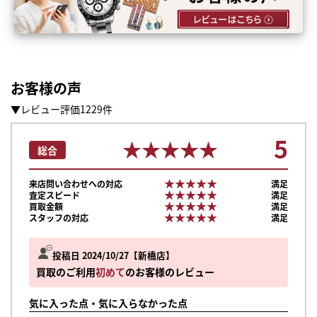
お客様の声
▼レビュー評価1229件
5
★★★★★
★★★★★
総合
★★★★★
★★★★★
来店問い合わせへの対応
満足
★★★★★
★★★★★
査定スピード
満足
★★★★★
★★★★★
買取金額
満足
★★★★★
★★★★★
スタッフの対応
満足
投稿日 2024/10/27
新橋店
買取のご利用
初めて
のお客様のレビュー
気に入った点・気に入らなかった点