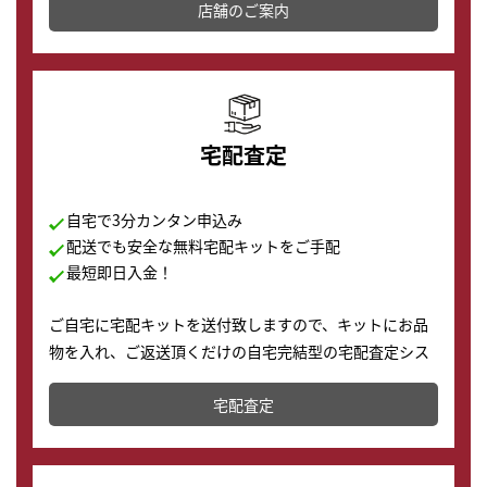
店舗を併設しており、下取りに出してお得に新しい時計
店舗のご案内
の購入もできます♪
宅配査定
自宅で3分カンタン申込み
配送でも安全な無料宅配キットをご手配
最短即日入金！
ご自宅に宅配キットを送付致しますので、キットにお品
物を入れ、ご返送頂くだけの自宅完結型の宅配査定シス
テムです。
宅配査定
配送でも簡単&安全に査定・買取に出すことが可能で
す。