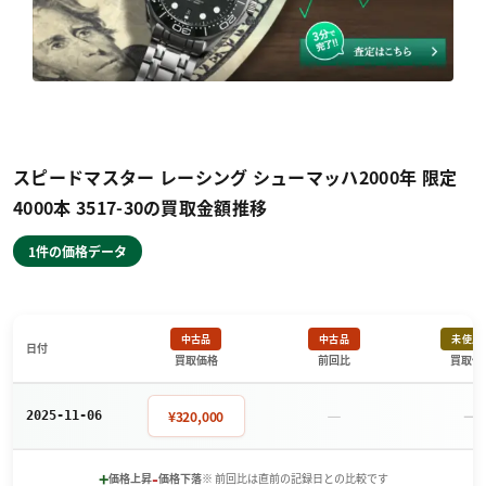
スピードマスター レーシング シューマッハ2000年 限定
4000本 3517-30の買取金額推移
1件の価格データ
中古品
中古品
未使用
日付
買取価格
前回比
買取価
－
－
¥320,000
2025-11-06
+
-
価格上昇
価格下落
※ 前回比は直前の記録日との比較です