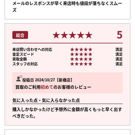
メールのレスポンスが早く来店時も値段が落ちなくスムー
ズ
5
★★★★★
★★★★★
総合
★★★★★
★★★★★
来店問い合わせへの対応
満足
★★★★★
★★★★★
査定スピード
満足
★★★★★
★★★★★
買取金額
満足
★★★★★
★★★★★
スタッフの対応
満足
投稿日 2024/10/27
新橋店
買取のご利用
初めて
のお客様のレビュー
気に入った点・気に入らなかった点
購入しかなかったけど予想外に金額が高くもっと早く出す
べきだった。