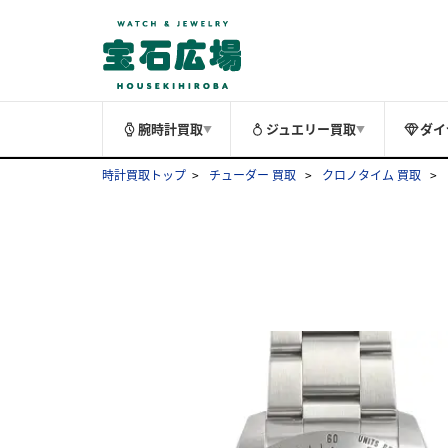
腕時計買取
ジュエリー買取
ダイ
▼
▼
時計買取トップ
チューダー 買取
クロノタイム 買取