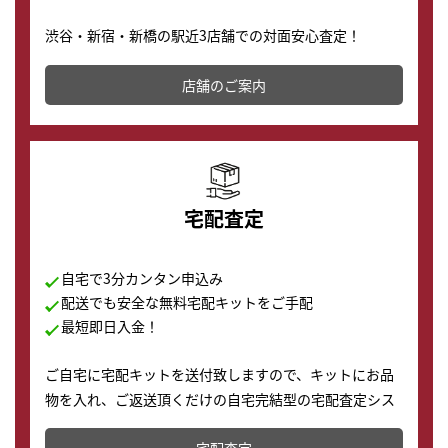
渋谷・新宿・新橋の駅近3店舗での対面安心査定！
その場で現金買取致します。渋谷本店では、時計販売の
店舗を併設しており、下取りに出してお得に新しい時計
店舗のご案内
の購入もできます♪
宅配査定
自宅で3分カンタン申込み
配送でも安全な無料宅配キットをご手配
最短即日入金！
ご自宅に宅配キットを送付致しますので、キットにお品
物を入れ、ご返送頂くだけの自宅完結型の宅配査定シス
テムです。
宅配査定