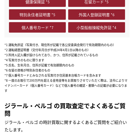
健康保険証
在留カード
特別永住者証明書
外国人登録証明書
個人番号カード
小型船舶操縦免許証
*1 運転免許証（写真付き、現住所が記載で各公安委員会発行で有効期限内のもの）
*2 運転経歴証明書（交付年月日が平成24年4月1日以降のもの）
*3 所持人記入欄が設けられており、かつ、住所が記載されているもの
*4 写真付きのものに限ります
*5 氏名、生年月日、住所が記載で有効期限内のもの
*6 在留の資格が特別永住者のもの
*7 個人番号カードとみなされる写真付き住民基本台帳カードを含みます
*8 一度のお取引で200万円を超える金地金等をお買取りさせていただく際は、法令によりマ
イナンバーカード（個人番号カード）などで個人番号の確認・書類への記載が必要になりま
す
ジラール・ペルゴ の買取査定でよくあるご質
問
ジラール・ペルゴ の時計買取に関するよくあるご質問をご紹介い
たします。