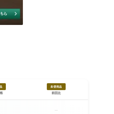
品
未使用品
格
前回比
－