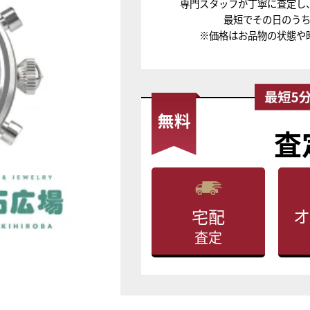
専門スタッフが丁寧に査定し
最短でその日のう
※価格はお品物の状態や
査
オ
宅配
査定