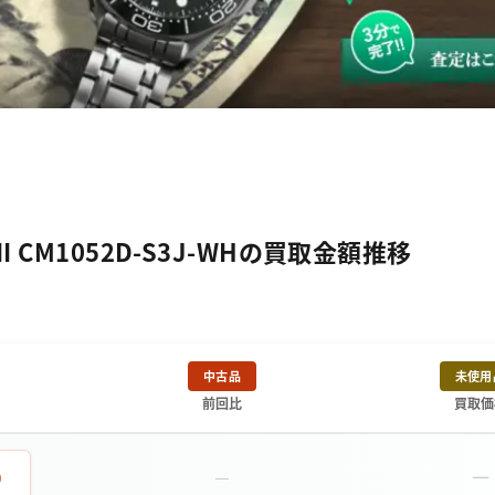
CM1052D-S3J-WHの買取金額推移
中古品
未使用
前回比
買取価
－
0
－