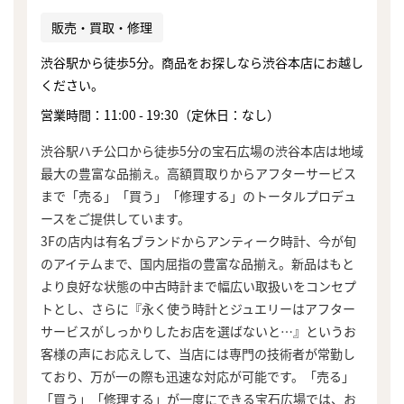
販売・買取・修理
渋谷駅から徒歩5分。商品をお探しなら渋谷本店にお越し
ください。
営業時間：11:00 - 19:30（定休日：なし）
渋谷駅ハチ公口から徒歩5分の宝石広場の渋谷本店は地域
最大の豊富な品揃え。高額買取りからアフターサービス
まで「売る」「買う」「修理する」のトータルプロデュ
ースをご提供しています。
3Fの店内は有名ブランドからアンティーク時計、今が旬
のアイテムまで、国内屈指の豊富な品揃え。新品はもと
より良好な状態の中古時計まで幅広い取扱いをコンセプ
トとし、さらに『永く使う時計とジュエリーはアフター
サービスがしっかりしたお店を選ばないと…』というお
客様の声にお応えして、当店には専門の技術者が常勤し
まずは
ており、万が一の際も迅速な対応が可能です。「売る」
かんたん30秒でお試し査定
「買う」「修理する」が一度にできる宝石広場では、お