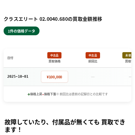
クラスエリート 02.0040.680の買取金額推移
1件の価格データ
中古品
中古品
未使用
日付
買取価格
前回比
買取価
－
－
¥100,000
2025-10-01
+
-
価格上昇
価格下落
※ 前回比は直前の記録日との比較です
故障していたり、付属品が無くても 買取でき
ます！