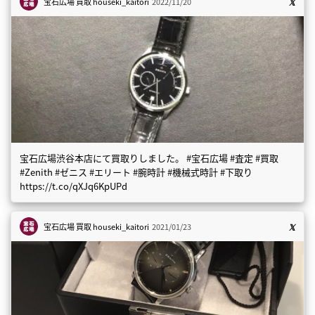
宝石広場 買取
houseki_kaitori
2022/11/20
宝石広場渋谷本店にて買取りしました。 #宝石広場 #査定 #買取
#Zenith #ゼニス #エリート #腕時計 #機械式時計 #下取り
https://t.co/qXJq6KpUPd
宝石広場 買取
houseki_kaitori
2021/01/23