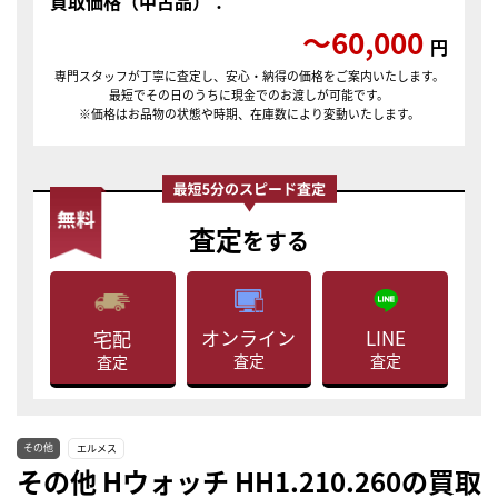
買取価格（中古品）：
〜60,000
円
専門スタッフが丁寧に査定し、安心・納得の価格をご案内いたします。
最短でその日のうちに現金でのお渡しが可能です。
※価格はお品物の状態や時期、在庫数により変動いたします。
査定
をする
LINE
オンライン
宅配
査定
査定
査定
その他
エルメス
その他 Hウォッチ HH1.210.260の買取