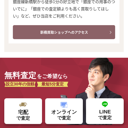
銀座線新橋駅から徒歩1分の好立地で「銀座での用事のつ
いでに」「銀座での査定額よりも高く買取りしてほし
い」など、ぜひ当店をご利用ください。
新橋買取ショップへのアクセス
無料査定
をご希望なら
設立30年の信頼
最短5分査定
LINE
オンライン
宅配
まずは
で査定
で査定
で査定
かんたん30秒でお試し査定