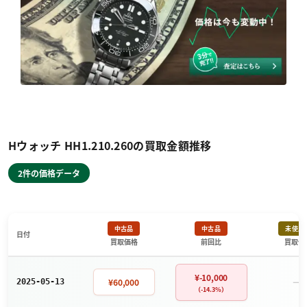
Hウォッチ HH1.210.260の買取金額推移
2件の価格データ
中古品
中古品
未使用
日付
買取価格
前回比
買取価
¥-10,000
－
¥60,000
2025-05-13
（-14.3%）