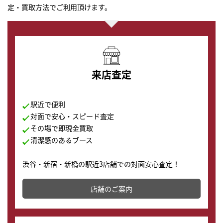
定・買取方法でご利用頂けます。
来店査定
駅近で便利
対面で安心・スピード査定
その場で即現金買取
清潔感のあるブース
渋谷・新宿・新橋の駅近3店舗での対面安心査定！
その場で現金買取致します。渋谷本店では、時計販売の
店舗を併設しており、下取りに出してお得に新しい時計
店舗のご案内
の購入もできます♪